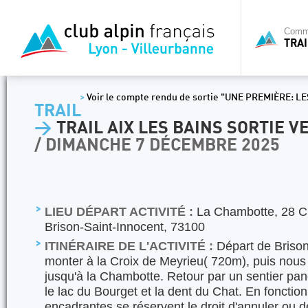
Commi
TRAI
>
Voir le compte rendu de sortie "UNE PREMIÈRE: 
TRAIL
>
TRAIL AIX LES BAINS SORTIE VE
/ DIMANCHE 7 DÉCEMBRE 2025
LIEU DÉPART ACTIVITÉ :
La Chambotte, 28 Ch
Brison-Saint-Innocent, 73100
ITINÉRAIRE DE L'ACTIVITÉ :
Départ de Brison
monter à la Croix de Meyrieu( 720m), puis nous 
jusqu'à la Chambotte. Retour par un sentier pa
le lac du Bourget et la dent du Chat. En fonction
encadrantes se réservent le droit d'annuler ou 