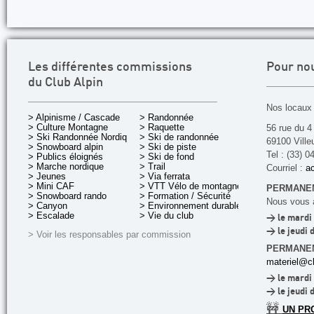
Les différentes commissions
Pour no
du Club Alpin
Nos locaux 
> Alpinisme / Cascade
> Randonnée
> Culture Montagne
> Raquette
56 rue du 4
> Ski Randonnée Nordique
> Ski de randonnée
69100 Ville
> Snowboard alpin
> Ski de piste
Tel : (33) 0
> Publics éloignés
> Ski de fond
> Marche nordique
> Trail
Courriel :
ac
> Jeunes
> Via ferrata
> Mini CAF
> VTT Vélo de montagne
PERMANEN
> Snowboard rando
> Formation / Sécurité
Nous vous a
> Canyon
> Environnement durable
> Escalade
> Vie du club
> le mardi 
> le jeudi 
> Voir les responsables par commission
PERMANE
materiel@cl
> le mardi 
> le jeudi 
🚧
UN PR