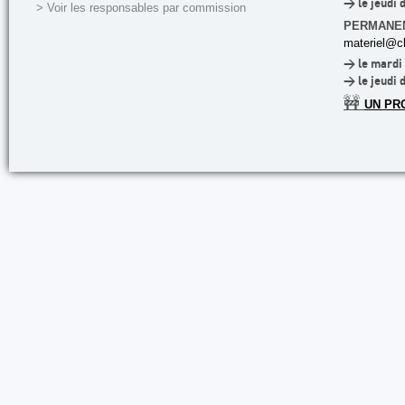
> le jeudi 
> Voir les responsables par commission
PERMANE
materiel@cl
> le mardi 
> le jeudi 
🚧
UN PR