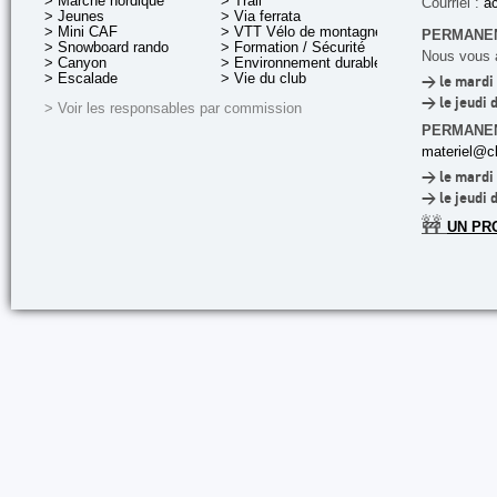
> Marche nordique
> Trail
Courriel :
ac
> Jeunes
> Via ferrata
> Mini CAF
> VTT Vélo de montagne
PERMANEN
> Snowboard rando
> Formation / Sécurité
Nous vous a
> Canyon
> Environnement durable
> Escalade
> Vie du club
> le mardi 
> le jeudi 
> Voir les responsables par commission
PERMANE
materiel@cl
> le mardi 
> le jeudi 
🚧
UN PR