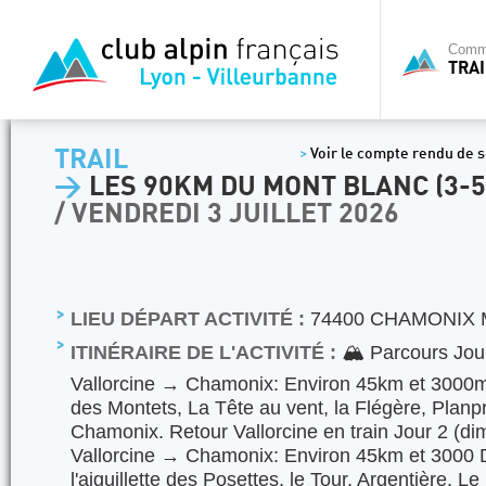
Commi
TRAI
TRAIL
>
Voir le compte rendu de s
>
LES 90KM DU MONT BLANC (3-5
/ VENDREDI 3 JUILLET 2026
LIEU DÉPART ACTIVITÉ :
74400 CHAMONIX
ITINÉRAIRE DE L'ACTIVITÉ :
🏔️ Parcours Jour 
Vallorcine → Chamonix: Environ 45km et 3000m
des Montets, La Tête au vent, la Flégère, Planpr
Chamonix. Retour Vallorcine en train Jour 2 (dim
Vallorcine → Chamonix: Environ 45km et 3000 
l'aiguillette des Posettes, le Tour, Argentière, 