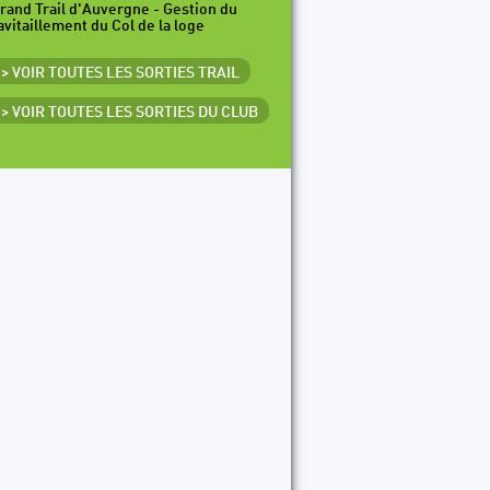
rand Trail d'Auvergne - Gestion du
avitaillement du Col de la loge
> VOIR TOUTES LES SORTIES TRAIL
> VOIR TOUTES LES SORTIES DU CLUB