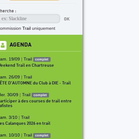
herche :
commission
Trail
uniquement
AGENDA
am. 19/09
|
Trail
complet
eekend Trail en Chartreuse
am. 26/09
|
Trail
ÊTE D'AUTOMNE du Club à DIE - Trail
er. 30/09
|
Trail
complet
articiper à des courses de trail entre
afistes
am. 3/10
|
Trail
es Calanques 2026 en trail
am. 10/10
|
Trail
complet