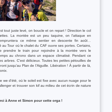
 est tout juste levé, on boucle et on repart ! Direction le col
settes. La montée est un peu taquine, on l'attaque en
empruntera ce même sentier en descente fin août…
fé au Tour où le chalet du CAF ouvre ses portes. Certains,
e prendre le train pour rejoindre à la montée vers le
 temps au chrono dans un espace climatisé. Pendant ce
s arbres. C'est délicieux. Toutes les petites pétouilles de
ont jusqu'au Plan de l'Aiguille. Libération ! À partir de là,
onix.
be we d'été, où le soleil est fixe avec aucun nuage pour le
lenger et trouver son kif au milieu de cet écrin de nature
rci à Anne et Simon pour cette orga !