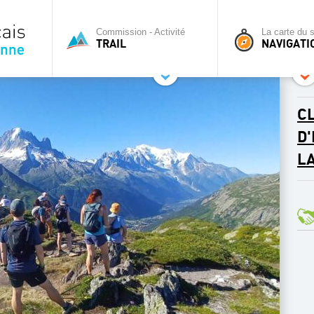
Commission - Activité
La carte du s
TRAIL
NAVIGATI
CL
D
L