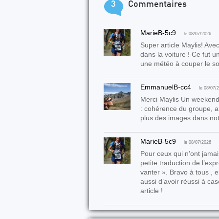
3
Commentaires
MarieB-5c9
le 08/07/2026
Super article Maylis! Ave
dans la voiture ! Ce fut 
une météo à couper le souf
EmmanuelB-cc4
le 08/07/2
Merci Maylis Un weekend 
: cohérence du groupe, 
plus des images dans notre
MarieB-5c9
le 08/07/2026
Pour ceux qui n’ont jama
petite traduction de l’expr
vanter ». Bravo à tous , e
aussi d’avoir réussi à c
article !