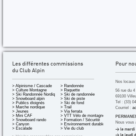
Les différentes commissions
Pour no
du Club Alpin
Nos locaux 
> Alpinisme / Cascade
> Randonnée
> Culture Montagne
> Raquette
56 rue du 4
> Ski Randonnée Nordique
> Ski de randonnée
69100 Ville
> Snowboard alpin
> Ski de piste
Tel : (33) 0
> Publics éloignés
> Ski de fond
> Marche nordique
> Trail
Courriel :
ac
> Jeunes
> Via ferrata
> Mini CAF
> VTT Vélo de montagne
PERMANEN
> Snowboard rando
> Formation / Sécurité
Nous vous a
> Canyon
> Environnement durable
> Escalade
> Vie du club
> le mardi 
> le jeudi 