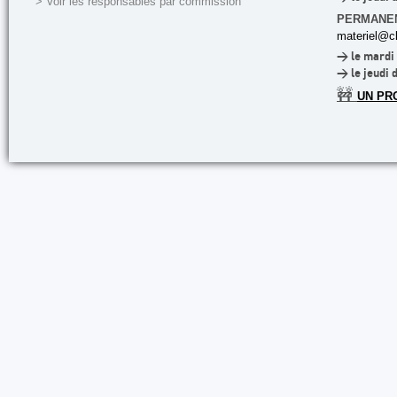
> Voir les responsables par commission
PERMANE
materiel@cl
> le mardi 
> le jeudi 
🚧
UN PR