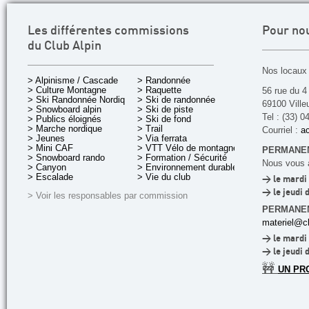
Les différentes commissions
Pour no
du Club Alpin
Nos locaux 
> Alpinisme / Cascade
> Randonnée
> Culture Montagne
> Raquette
56 rue du 4
> Ski Randonnée Nordique
> Ski de randonnée
69100 Ville
> Snowboard alpin
> Ski de piste
Tel : (33) 0
> Publics éloignés
> Ski de fond
> Marche nordique
> Trail
Courriel :
ac
> Jeunes
> Via ferrata
> Mini CAF
> VTT Vélo de montagne
PERMANEN
> Snowboard rando
> Formation / Sécurité
Nous vous a
> Canyon
> Environnement durable
> Escalade
> Vie du club
> le mardi 
> le jeudi 
> Voir les responsables par commission
PERMANE
materiel@cl
> le mardi 
> le jeudi 
🚧
UN PR