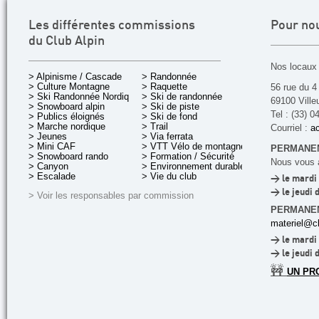
Les différentes commissions
Pour no
du Club Alpin
Nos locaux 
> Alpinisme / Cascade
> Randonnée
> Culture Montagne
> Raquette
56 rue du 4
> Ski Randonnée Nordique
> Ski de randonnée
69100 Ville
> Snowboard alpin
> Ski de piste
Tel : (33) 0
> Publics éloignés
> Ski de fond
> Marche nordique
> Trail
Courriel :
ac
> Jeunes
> Via ferrata
> Mini CAF
> VTT Vélo de montagne
PERMANEN
> Snowboard rando
> Formation / Sécurité
Nous vous a
> Canyon
> Environnement durable
> Escalade
> Vie du club
> le mardi 
> le jeudi 
> Voir les responsables par commission
PERMANE
materiel@cl
> le mardi 
> le jeudi 
🚧
UN PR