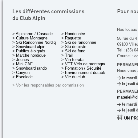
Les différentes commissions
Pour no
du Club Alpin
Nos locaux 
> Alpinisme / Cascade
> Randonnée
> Culture Montagne
> Raquette
56 rue du 4
> Ski Randonnée Nordique
> Ski de randonnée
69100 Ville
> Snowboard alpin
> Ski de piste
Tel : (33) 0
> Publics éloignés
> Ski de fond
> Marche nordique
> Trail
Courriel :
ac
> Jeunes
> Via ferrata
> Mini CAF
> VTT Vélo de montagne
PERMANEN
> Snowboard rando
> Formation / Sécurité
Nous vous a
> Canyon
> Environnement durable
> Escalade
> Vie du club
> le mardi 
> le jeudi 
> Voir les responsables par commission
PERMANE
materiel@cl
> le mardi 
> le jeudi 
🚧
UN PR