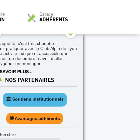
ite
Espace
ON
ADHÉRENTS
raquette, c'est très chouette !
ez pratiquer avec le Club Alpin de Lyon
e activité ludique et accessible qui
met, de décembre à avril, d'aller
xygèner en montagne.
SAVOIR PLUS ...
NOS PARTENAIRES
🏛️ Soutiens institutionnels
🎁 Avantages adhérents
herche :