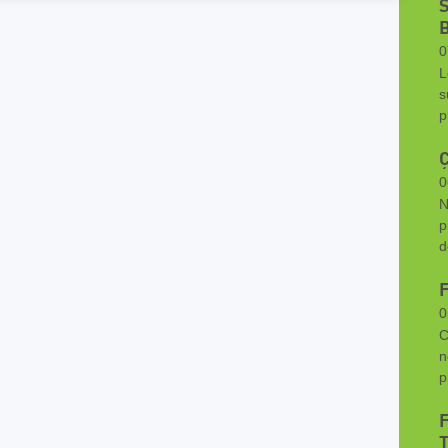
0
L
s
p
Ç
0
N
p
d
0
C
n
p