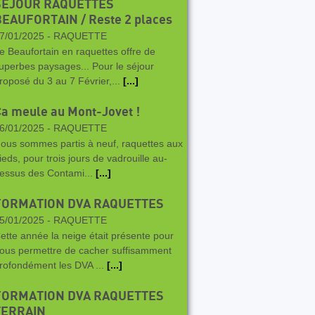
SEJOUR RAQUETTES
BEAUFORTAIN / Reste 2 places
7/01/2025 -
RAQUETTE
e Beaufortain en raquettes offre de
uperbes paysages... Pour le séjour
roposé du 3 au 7 Février,...
[...]
a meule au Mont-Jovet !
6/01/2025 -
RAQUETTE
ous sommes partis à neuf, raquettes aux
ieds, pour trois jours de vadrouille au-
essus des Contami...
[...]
FORMATION DVA RAQUETTES
5/01/2025 -
RAQUETTE
ette année la neige était présente pour
ous permettre de cacher suffisamment
rofondément les DVA ...
[...]
FORMATION DVA RAQUETTES
TERRAIN