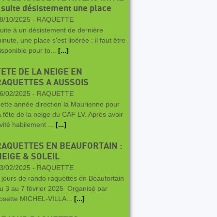
 suite désistement une place
8/10/2025 -
RAQUETTE
uite à un désistement de dernière
inute, une place s'est libérée : il faut être
isponible pour to...
[...]
FETE DE LA NEIGE EN
RAQUETTES A AUSSOIS
6/02/2025 -
RAQUETTE
ette année direction la Maurienne pour
a fête de la neige du CAF LV. Après avoir
vité habilement ...
[...]
RAQUETTES EN BEAUFORTAIN :
NEIGE & SOLEIL
3/02/2025 -
RAQUETTE
 jours de rando raquettes en Beaufortain
u 3 au 7 février 2025 Organisé par
osette MICHEL-VILLA...
[...]