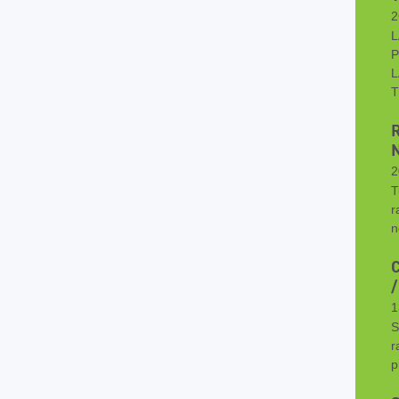
2
L
P
L
T
2
T
r
n
1
S
r
p