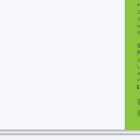
r
2
J
a
d
2
L
A
I
[.