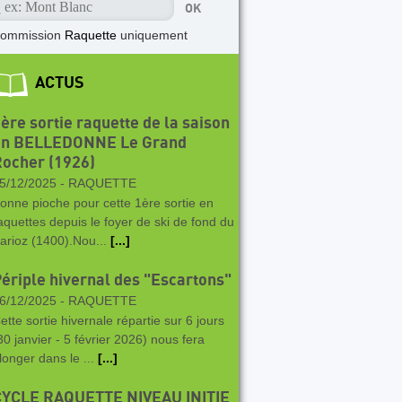
commission
Raquette
uniquement
ACTUS
ère sortie raquette de la saison
en BELLEDONNE Le Grand
ocher (1926)
5/12/2025 -
RAQUETTE
onne pioche pour cette 1ère sortie en
aquettes depuis le foyer de ski de fond du
arioz (1400).Nou...
[...]
ériple hivernal des "Escartons"
6/12/2025 -
RAQUETTE
ette sortie hivernale répartie sur 6 jours
30 janvier - 5 février 2026) nous fera
longer dans le ...
[...]
CYCLE RAQUETTE NIVEAU INITIE