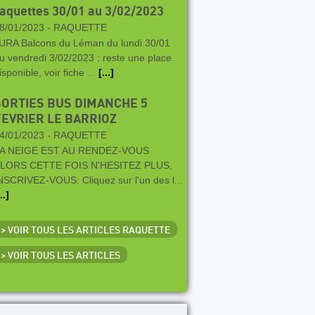
aquettes 30/01 au 3/02/2023
8/01/2023 -
RAQUETTE
URA Balcons du Léman du lundi 30/01
u vendredi 3/02/2023 : reste une place
isponible, voir fiche ...
[...]
SORTIES BUS DIMANCHE 5
FEVRIER LE BARRIOZ
4/01/2023 -
RAQUETTE
A NEIGE EST AU RENDEZ-VOUS
LORS CETTE FOIS N'HESITEZ PLUS,
NSCRIVEZ-VOUS: Cliquez sur l'un des l...
..]
> VOIR TOUS LES ARTICLES RAQUETTE
> VOIR TOUS LES ARTICLES