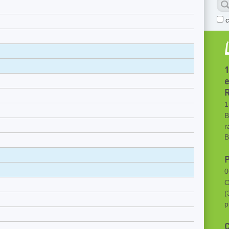
1
R
1
B
r
B
P
0
C
(
p