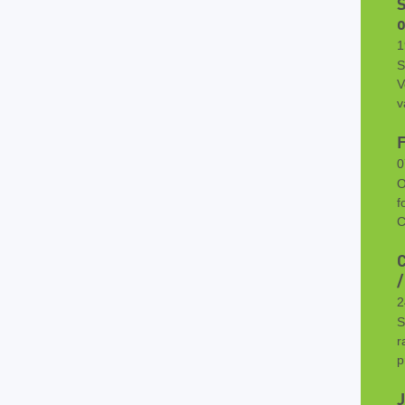
S
o
1
S
V
v
0
O
f
C
2
S
r
p