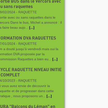
ortie BUS dans le Vercors avec
u sans raquettes
9/02/2024 -
RAQUETTE
ortie avec ou sans raquettes dans le
ercors Dans le bus, Michel a annoncé : il
a faire beau aujo...
[...]
FORMATION DVA RAQUETTES
7/01/2024 -
RAQUETTE
n a douté jusqu'à vendredi mais oui la
ormation DVA proposée par la
ommission Raquettes a bien eu...
[...]
CYCLE RAQUETTE NIVEAU INITIE
/ COMPLET
4/10/2023 -
RAQUETTE
i vous avez envie de découvrir la
aquette et de progresser dans cette
ratique , nous proposons un...
[...]
JURA "Balcons du Léman" en