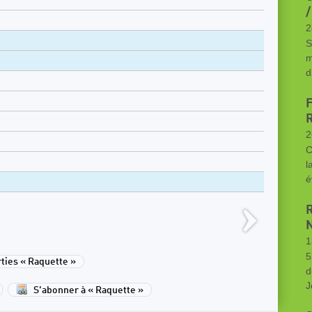
/
2
S
m
d
2
C
l
é
1
5
ies « Raquette »
d
J
S'abonner à « Raquette »