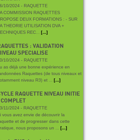
6/10/2024 -
RAQUETTE
A COMMISSION RAQUETTES
ROPOSE DEUX FORMATIONS : - SUR
A THEORIE UTILISATION DVA +
ECHNIQUES REC...
[...]
RAQUETTES : VALIDATION
NIVEAU SPECIALISE
0/10/2024 -
RAQUETTE
u as déjà une bonne expérience en
andonnées Raquettes (de tous niveaux et
otamment niveau R3) et ...
[...]
CYCLE RAQUETTE NIVEAU INITIE
/ COMPLET
3/11/2024 -
RAQUETTE
i vous avez envie de découvrir la
aquette et de progresser dans cette
ratique, nous proposons un ...
[...]