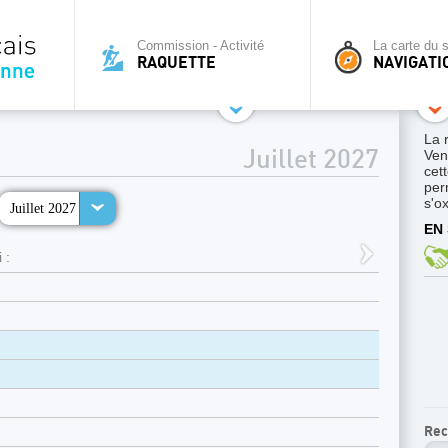
Commission - Activité
La carte du s
RAQUETTE
NAVIGATI
La 
Ven
Juillet 2027
cett
per
s'o
Juillet 2027
EN 
 :
Rec