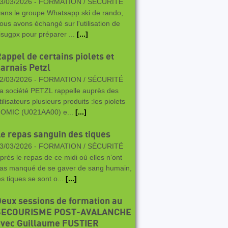
3/03/2026 -
FORMATION / SÉCURITÉ
ans le groupe Whatsapp ski de rando,
ous avons échangé sur l'utilisation de
isugpx pour préparer ...
[...]
appel de certains piolets et
arnais Petzl
2/03/2026 -
FORMATION / SÉCURITÉ
a société PETZL rappelle auprès des
tilisateurs plusieurs produits :les piolets
OMIC (U021AA00) e...
[...]
e repas sanguin des tiques
3/03/2026 -
FORMATION / SÉCURITÉ
près le repas de ce midi où elles n’ont
as manqué de se gaver de sang humain,
es tiques se sont o...
[...]
eux sessions de formation au
SECOURISME POST-AVALANCHE
avec Guillaume FUSTIER