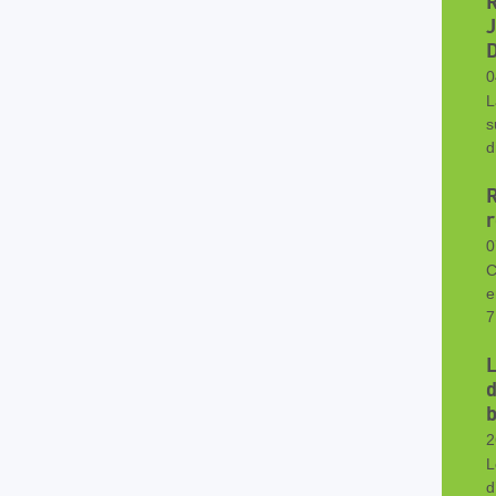
0
L
s
d
r
0
C
e
7
L
d
b
2
L
d