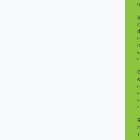
r
r
d
0
D
e
c
s
0
E
v
s
R
r
1