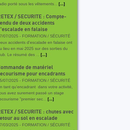
adio porté sous les vêtements...
[...]
RETEX / SECURITE : Compte-
endu de deux accidents
'escalade en falaise
7/07/2025 -
FORMATION / SÉCURITÉ
eux accidents d'escalade en falaise ont
u lieu en mai 2025 sur des sorties du
lub. Le résumé des ...
[...]
Commande de matériel
ecourisme pour encadrants
5/07/2025 -
FORMATION / SÉCURITÉ
n tant qu'encadrant dans votre activité,
ous avez surement passé un stage
ecourisme "premier sec...
[...]
ETEX / SECURITE : chutes avec
etour au sol en escalade
7/03/2025 -
FORMATION / SÉCURITÉ