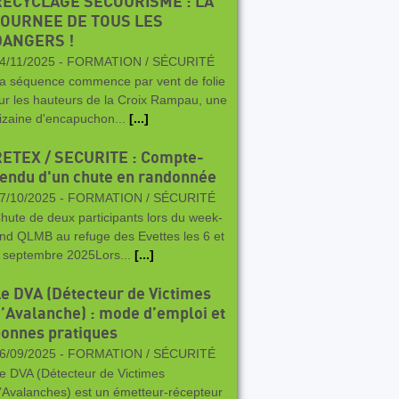
RECYCLAGE SECOURISME : LA
JOURNEE DE TOUS LES
DANGERS !
4/11/2025 -
FORMATION / SÉCURITÉ
a séquence commence par vent de folie
ur les hauteurs de la Croix Rampau, une
izaine d'encapuchon...
[...]
RETEX / SECURITE : Compte-
endu d'un chute en randonnée
7/10/2025 -
FORMATION / SÉCURITÉ
hute de deux participants lors du week-
nd QLMB au refuge des Evettes les 6 et
 septembre 2025Lors...
[...]
e DVA (Détecteur de Victimes
’Avalanche) : mode d’emploi et
onnes pratiques
6/09/2025 -
FORMATION / SÉCURITÉ
e DVA (Détecteur de Victimes
’Avalanches) est un émetteur-récepteur