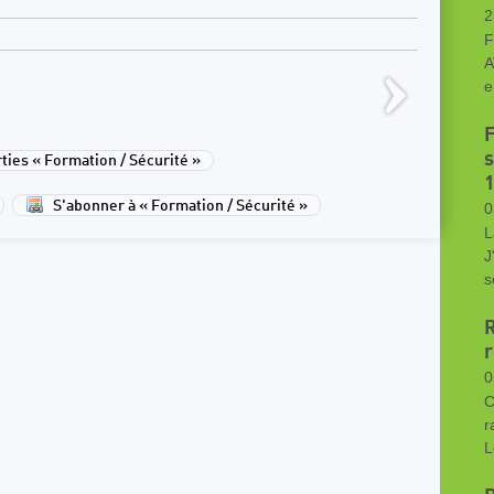
2
F
A
e
F
s
ies « Formation / Sécurité »
S'abonner à « Formation / Sécurité »
0
L
J
s
r
0
C
r
L