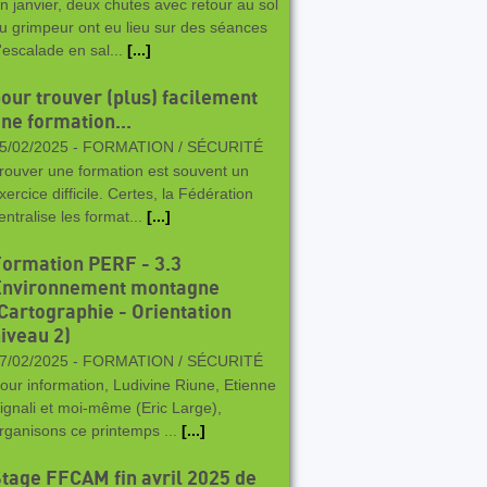
n janvier, deux chutes avec retour au sol
u grimpeur ont eu lieu sur des séances
'escalade en sal...
[...]
our trouver (plus) facilement
ne formation...
5/02/2025 -
FORMATION / SÉCURITÉ
rouver une formation est souvent un
xercice difficile. Certes, la Fédération
entralise les format...
[...]
ormation PERF - 3.3
Environnement montagne
Cartographie - Orientation
iveau 2)
7/02/2025 -
FORMATION / SÉCURITÉ
our information, Ludivine Riune, Etienne
ignali et moi-même (Eric Large),
rganisons ce printemps ...
[...]
tage FFCAM fin avril 2025 de