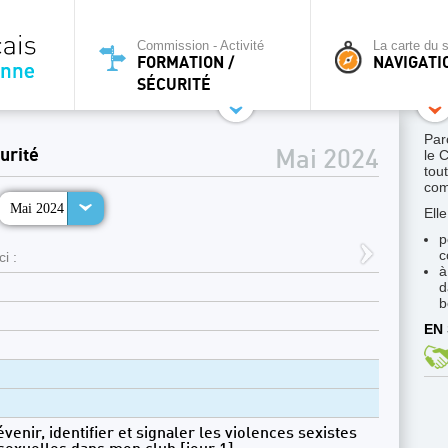
Commission - Activité
La carte du s
FORMATION /
NAVIGATI
SÉCURITÉ
Par
urité
le 
Mai 2024
tou
co
Mai 2024
Ell
p
c
i :
à
d
b
EN 
venir, identifier et signaler les violences sexistes