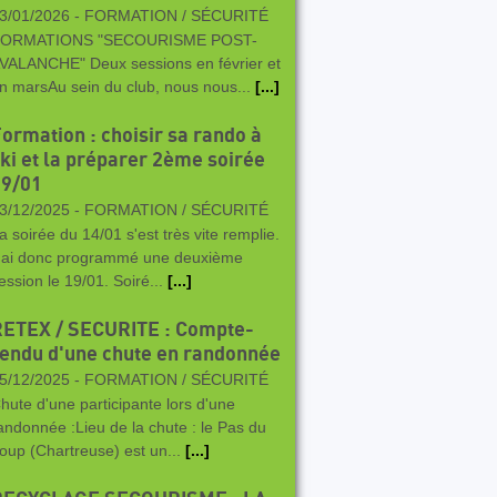
3/01/2026 -
FORMATION / SÉCURITÉ
ORMATIONS "SECOURISME POST-
VALANCHE" Deux sessions en février et
n marsAu sein du club, nous nous...
[...]
ormation : choisir sa rando à
ki et la préparer 2ème soirée
19/01
3/12/2025 -
FORMATION / SÉCURITÉ
a soirée du 14/01 s'est très vite remplie.
'ai donc programmé une deuxième
ession le 19/01. Soiré...
[...]
RETEX / SECURITE : Compte-
endu d'une chute en randonnée
5/12/2025 -
FORMATION / SÉCURITÉ
hute d'une participante lors d'une
andonnée :Lieu de la chute : le Pas du
oup (Chartreuse) est un...
[...]