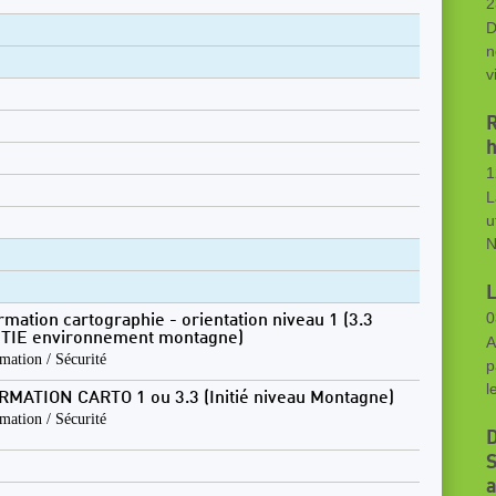
2
D
n
v
R
h
1
L
u
N
L
0
rmation cartographie - orientation niveau 1 (3.3
ITIE environnement montagne)
A
mation / Sécurité
p
l
RMATION CARTO 1 ou 3.3 (Initié niveau Montagne)
mation / Sécurité
D