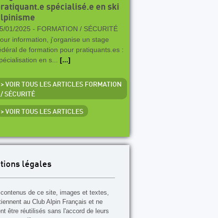
ratiquant.e spécialisé.e en ski
lpinisme
5/01/2025 -
FORMATION / SÉCURITÉ
our information, j'organise un stage
édéral de formation pour pratiquants.es :
pécialisation en s...
[...]
> VOIR TOUS LES ARTICLES FORMATION
/ SÉCURITÉ
> VOIR TOUS LES ARTICLES
tions légales
contenus de ce site, images et textes,
tiennent au Club Alpin Français et ne
t être réutilisés sans l'accord de leurs