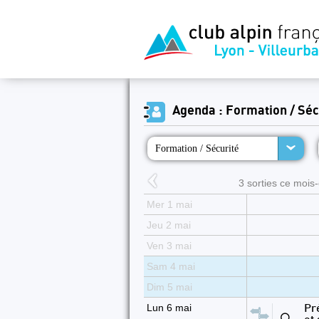
Agenda : Formation / Séc
Formation / Sécurité
3 sorties ce mois-c
Mer 1 mai
Jeu 2 mai
Ven 3 mai
Sam 4 mai
Dim 5 mai
Lun 6 mai
Pré
⚪