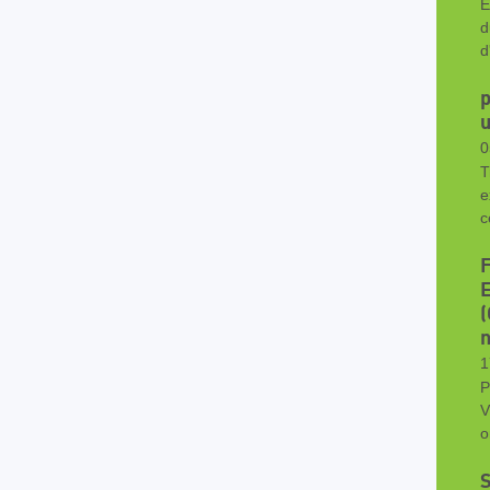
E
d
d
p
u
0
T
e
c
F
(
n
1
P
V
o
S