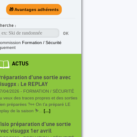
🎁 Avantages adhérents
herche :
commission
Formation / Sécurité
quement
ACTUS
réparation d'une sortie avec
isugpx : Le REPLAY
7/04/2026 -
FORMATION / SÉCURITÉ
u veux des traces propres et des sorties
ien préparées ?👀 On t’a préparé LE
eplay de la saison ⛷️...
[...]
isio préparation d'une sortie
vec visugpx 1er avril