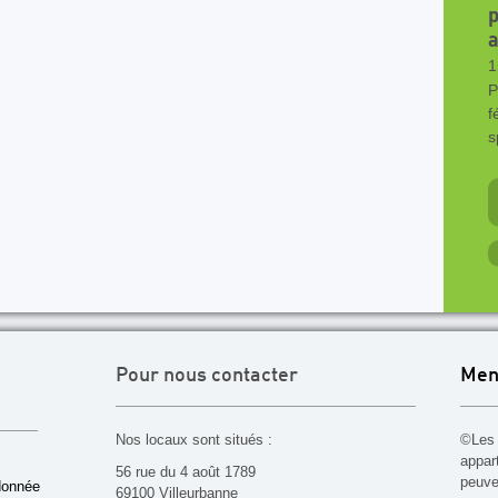
p
a
1
P
f
s
Pour nous contacter
Men
Nos locaux sont situés :
©Les 
appar
56 rue du 4 août 1789
peuven
donnée
69100 Villeurbanne