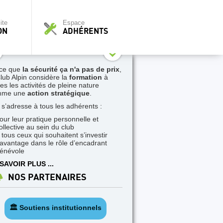
ite
Espace
ON
ADHÉRENTS
ce que
la sécurité ça n'a pas de prix
,
Club Alpin considère la
formation
à
tes les activités de pleine nature
mme une
action stratégique
.
e s’adresse à tous les adhérents :
our leur pratique personnelle et
ollective au sein du club
 tous ceux qui souhaitent s’investir
avantage dans le rôle d’encadrant
énévole
SAVOIR PLUS ...
NOS PARTENAIRES
🏛️ Soutiens institutionnels