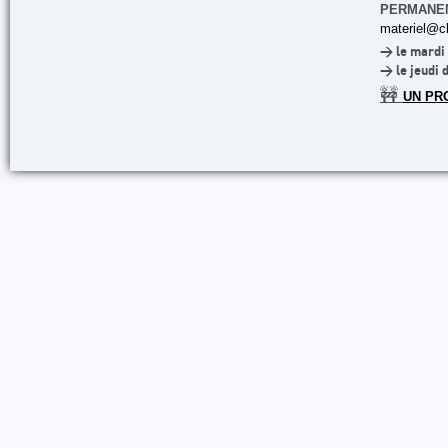
PERMANE
materiel@cl
> le mardi 
> le jeudi 
🚧
UN PR