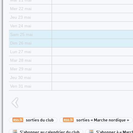
Mar 21 mai
Mer 22 mai
Jeu 23 mai
Ven 24 mai
Sam 25 mai
Dim 26 mai
Lun 27 mai
Mar 28 mai
Mer 29 mai
Jeu 30 mai
Ven 31 mai
sorties du club
sorties « Marche nordique »
S'abonner au calendrier du club
S'abonner à « Marc