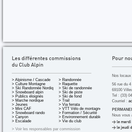
Les différentes commissions
Pour no
du Club Alpin
Nos locaux 
> Alpinisme / Cascade
> Randonnée
> Culture Montagne
> Raquette
56 rue du 4
> Ski Randonnée Nordique
> Ski de randonnée
69100 Ville
> Snowboard alpin
> Ski de piste
Tel : (33) 0
> Publics éloignés
> Ski de fond
> Marche nordique
> Trail
Courriel :
ac
> Jeunes
> Via ferrata
> Mini CAF
> VTT Vélo de montagne
PERMANEN
> Snowboard rando
> Formation / Sécurité
Nous vous a
> Canyon
> Environnement durable
> Escalade
> Vie du club
> le mardi 
> le jeudi 
> Voir les responsables par commission