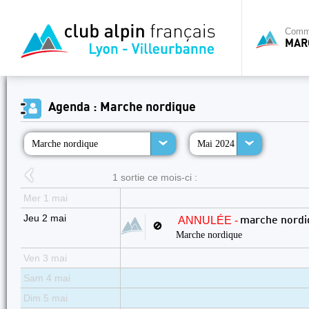
Commi
MAR
Agenda : Marche nordique
Marche nordique
Mai 2024
1 sortie ce mois-ci :
Mer 1 mai
Jeu 2 mai
ANNULÉE -
marche nordi
🚫
Marche nordique
Ven 3 mai
Sam 4 mai
Dim 5 mai