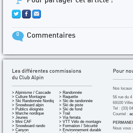
Pour partager cet article :
0
Commentaires
Les différentes commissions
Pour no
du Club Alpin
Nos locaux 
> Alpinisme / Cascade
> Randonnée
> Culture Montagne
> Raquette
56 rue du 4
> Ski Randonnée Nordique
> Ski de randonnée
69100 Ville
> Snowboard alpin
> Ski de piste
Tel : (33) 0
> Publics éloignés
> Ski de fond
> Marche nordique
> Trail
Courriel :
ac
> Jeunes
> Via ferrata
> Mini CAF
> VTT Vélo de montagne
PERMANEN
> Snowboard rando
> Formation / Sécurité
Nous vous a
> Canyon
> Environnement durable