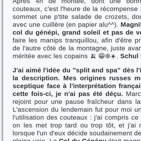
Après 4h de montée, dont une bonne
couteaux, c'est l'heure de la récompense
sommet une p'tite salade de crozets, do
avec une cuillère (en papier alu^^).
Magnif
col du génépi, grand soleil et pas de v
faire les manips tranquillou, afin d'être 
de l'autre côté de la montagne, juste avan
méritée avec les copains
🍌
😁❄️☀️
.
Schul 
J'ai aimé l'idée du "split and spa" dès l'
la description. Mes origines russes 
sceptique face à l'interprétation franç
cette fois-ci, je n'ai pas été déçu.
Marc
rejoint pour une pause fraîcheur dans la 
L'ascension du lendemain fut pour moi un
l'utilisation des couteaux : j'ai compris 
on les met trop tard ou trop tôt, et j'a
lorsque l'un d'eux décide soudainement de 
pleine voie. Le
Col du Génépy
était magni