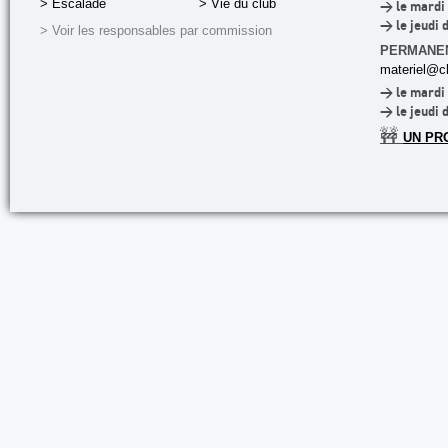
> Escalade
> Vie du club
> le mardi 
> le jeudi 
> Voir les responsables par commission
PERMANE
materiel@cl
> le mardi 
> le jeudi 
🚧
UN PR