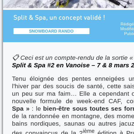
Split & Spa, un concept validé !
Rédigé
Modifi
SNOWBOARD RANDO
Publ
📋 Ceci est un compte-rendu de la sortie 
Split & Spa #2 en Vanoise – 7 & 8 mars 20
Tenu éloignée des pentes enneigées u
l'hiver par des soucis de santé, cette sa
un peu sur ma faim… Elle a cependant o
nouvelle formule de week-end CAF, c
Spa »
: le
bien-être sous toutes ses fo
de la randonnée en montagne, des momen
bains nordiques, saunas ou autres jac
ième
des convaincus de la 2
édition à Pr