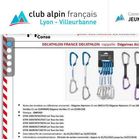
Commi
JEU
1
2
3
4
5