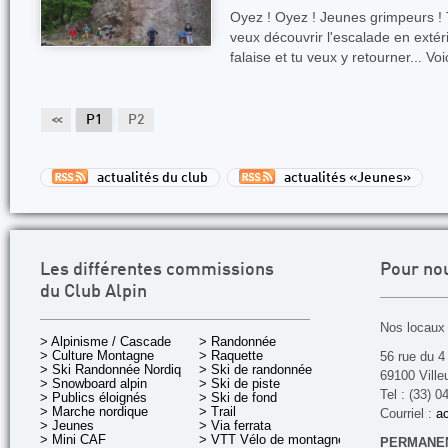
Oyez ! Oyez ! Jeunes grimpeurs ! 
veux découvrir l'escalade en extér
falaise et tu veux y retourner... Voi
<<
P1
P2
actualités du club
actualités «Jeunes»
Les différentes commissions
Pour no
du Club Alpin
Nos locaux 
> Alpinisme / Cascade
> Randonnée
> Culture Montagne
> Raquette
56 rue du 4
> Ski Randonnée Nordique
> Ski de randonnée
69100 Ville
> Snowboard alpin
> Ski de piste
Tel : (33) 0
> Publics éloignés
> Ski de fond
> Marche nordique
> Trail
Courriel :
ac
> Jeunes
> Via ferrata
> Mini CAF
> VTT Vélo de montagne
PERMANEN