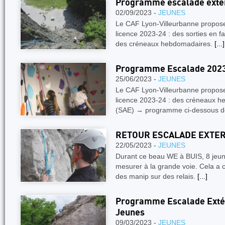
Programme escalade exté
02/09/2023 -
JEUNES
Le CAF Lyon-Villeurbanne propose 
licence 2023-24 : des sorties en 
des créneaux hebdomadaires.
[...]
Programme Escalade 202
25/06/2023 -
JEUNES
Le CAF Lyon-Villeurbanne propose,
licence 2023-24 : des créneaux h
(SAE) → programme ci-dessous 
RETOUR ESCALADE EXTERI
22/05/2023 -
JEUNES
Durant ce beau WE à BUIS, 8 jeune
mesurer à la grande voie. Cela a
des manip sur des relais.
[...]
Programme Escalade Extér
Jeunes
09/03/2023 -
JEUNES