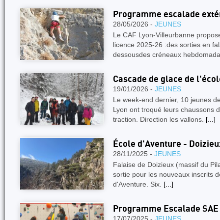
Programme escalade exté
28/05/2026 -
JEUNES
Le CAF Lyon-Villeurbanne propose 
licence 2025-26 :des sorties en f
dessousdes créneaux hebdomada
Cascade de glace de l'écol
19/01/2026 -
JEUNES
Le week-end dernier, 10 jeunes de
Lyon ont troqué leurs chaussons d'
traction. Direction les vallons.
[...]
École d'Aventure - Doizieux
28/11/2025 -
JEUNES
Falaise de Doizieux (massif du Pil
sortie pour les nouveaux inscrits 
d'Aventure. Six.
[...]
Programme Escalade SAE 
17/07/2025 -
JEUNES