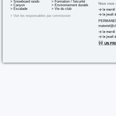
> Snowboard rando
> Formation / Sécurité
Nous vous a
> Canyon
> Environnement durable
> Escalade
> Vie du club
> le mardi 
> le jeudi 
> Voir les responsables par commission
PERMANE
materiel@cl
> le mardi 
> le jeudi 
🚧
UN PR