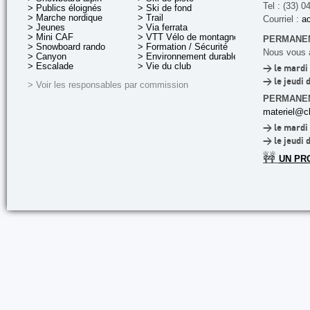
Tel : (33) 0
> Publics éloignés
> Ski de fond
> Marche nordique
> Trail
Courriel :
ac
> Jeunes
> Via ferrata
> Mini CAF
> VTT Vélo de montagne
PERMANEN
> Snowboard rando
> Formation / Sécurité
Nous vous a
> Canyon
> Environnement durable
> Escalade
> Vie du club
> le mardi 
> le jeudi 
> Voir les responsables par commission
PERMANE
materiel@cl
> le mardi 
> le jeudi 
🚧
UN PR