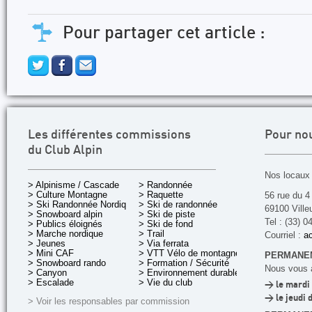
Pour partager cet article :
Les différentes commissions
Pour no
du Club Alpin
Nos locaux 
> Alpinisme / Cascade
> Randonnée
> Culture Montagne
> Raquette
56 rue du 4
> Ski Randonnée Nordique
> Ski de randonnée
69100 Ville
> Snowboard alpin
> Ski de piste
Tel : (33) 0
> Publics éloignés
> Ski de fond
> Marche nordique
> Trail
Courriel :
ac
> Jeunes
> Via ferrata
> Mini CAF
> VTT Vélo de montagne
PERMANEN
> Snowboard rando
> Formation / Sécurité
Nous vous a
> Canyon
> Environnement durable
> Escalade
> Vie du club
> le mardi 
> le jeudi 
> Voir les responsables par commission