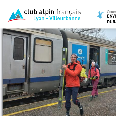
Commi
ENV
DUR