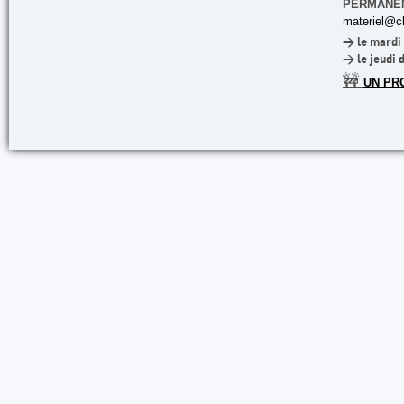
PERMANE
materiel@cl
> le mardi 
> le jeudi 
🚧
UN PR