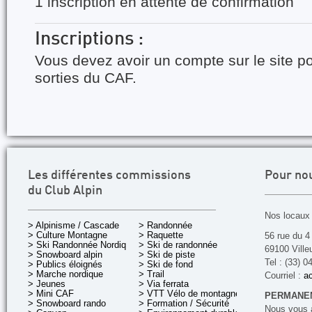
1 inscription en attente de confirmation
Inscriptions :
Vous devez avoir un compte sur le site po
sorties du CAF.
Les différentes commissions
Pour no
du Club Alpin
Nos locaux 
> Alpinisme / Cascade
> Randonnée
> Culture Montagne
> Raquette
56 rue du 4
> Ski Randonnée Nordique
> Ski de randonnée
69100 Ville
> Snowboard alpin
> Ski de piste
Tel : (33) 0
> Publics éloignés
> Ski de fond
> Marche nordique
> Trail
Courriel :
ac
> Jeunes
> Via ferrata
> Mini CAF
> VTT Vélo de montagne
PERMANEN
> Snowboard rando
> Formation / Sécurité
Nous vous a