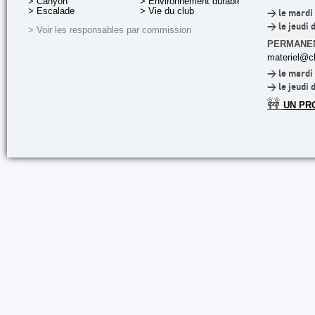
> Canyon
> Environnement durable
> Escalade
> Vie du club
> le mardi 
> le jeudi 
> Voir les responsables par commission
PERMANE
materiel@cl
> le mardi 
> le jeudi 
🚧
UN PR