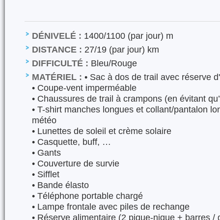
DÉNIVELÉ :
1400/1100 (par jour) m
DISTANCE :
27/19 (par jour) km
DIFFICULTÉ :
Bleu/Rouge
MATÉRIEL :
•⁠ ⁠Sac à dos de trail avec réserve d
•⁠ ⁠Coupe-vent imperméable
•⁠ ⁠Chaussures de trail à crampons (en évitant qu
•⁠ ⁠T-shirt manches longues et collant/pantalon l
météo
•⁠ ⁠Lunettes de soleil et crème solaire
•⁠ ⁠Casquette, buff, …
•⁠ ⁠Gants
•⁠ ⁠Couverture de survie
•⁠ ⁠Sifflet
•⁠ ⁠Bande élasto
•⁠ ⁠Téléphone portable chargé
•⁠ ⁠Lampe frontale avec piles de rechange
•⁠ ⁠Réserve alimentaire (2 pique-nique + barres /