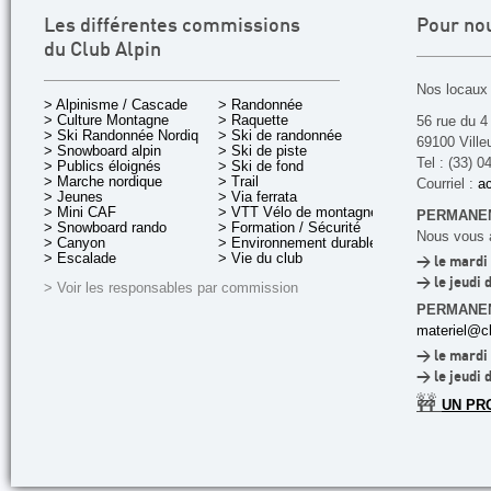
Les différentes commissions
Pour no
du Club Alpin
Nos locaux 
> Alpinisme / Cascade
> Randonnée
> Culture Montagne
> Raquette
56 rue du 4
> Ski Randonnée Nordique
> Ski de randonnée
69100 Ville
> Snowboard alpin
> Ski de piste
Tel : (33) 0
> Publics éloignés
> Ski de fond
> Marche nordique
> Trail
Courriel :
ac
> Jeunes
> Via ferrata
> Mini CAF
> VTT Vélo de montagne
PERMANEN
> Snowboard rando
> Formation / Sécurité
Nous vous a
> Canyon
> Environnement durable
> Escalade
> Vie du club
> le mardi 
> le jeudi 
> Voir les responsables par commission
PERMANE
materiel@cl
> le mardi 
> le jeudi 
🚧
UN PR