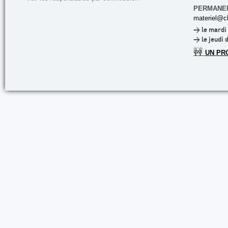
PERMANE
materiel@cl
> le mardi 
> le jeudi 
🚧
UN PR