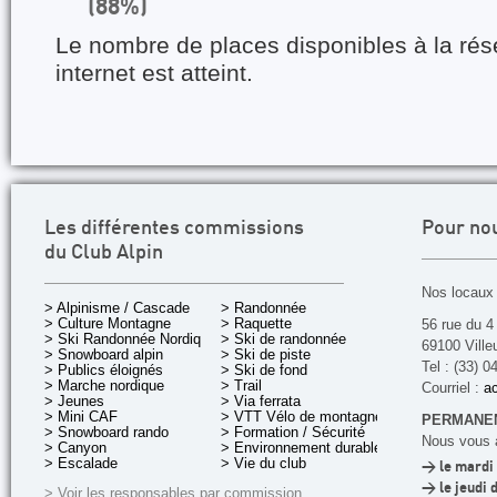
(88%)
Le nombre de places disponibles à la rés
internet est atteint.
Les différentes commissions
Pour no
du Club Alpin
Nos locaux 
> Alpinisme / Cascade
> Randonnée
> Culture Montagne
> Raquette
56 rue du 4
> Ski Randonnée Nordique
> Ski de randonnée
69100 Ville
> Snowboard alpin
> Ski de piste
Tel : (33) 0
> Publics éloignés
> Ski de fond
> Marche nordique
> Trail
Courriel :
ac
> Jeunes
> Via ferrata
> Mini CAF
> VTT Vélo de montagne
PERMANEN
> Snowboard rando
> Formation / Sécurité
Nous vous a
> Canyon
> Environnement durable
> Escalade
> Vie du club
> le mardi 
> le jeudi 
> Voir les responsables par commission