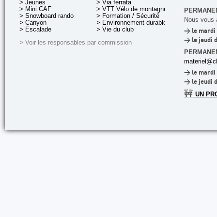
> Jeunes
> Via ferrata
> Mini CAF
> VTT Vélo de montagne
PERMANEN
> Snowboard rando
> Formation / Sécurité
Nous vous a
> Canyon
> Environnement durable
> Escalade
> Vie du club
> le mardi 
> le jeudi 
> Voir les responsables par commission
PERMANE
materiel@cl
> le mardi 
> le jeudi 
🚧
UN PR