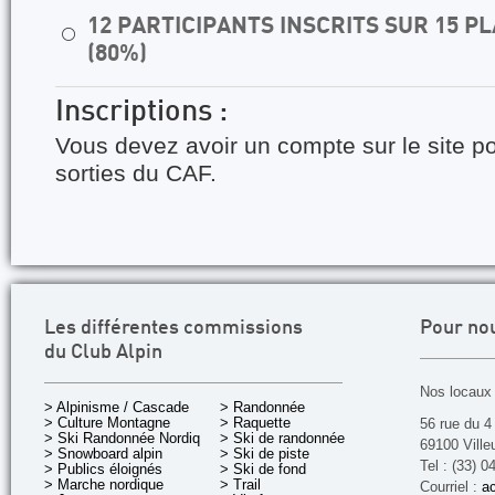
12 PARTICIPANTS INSCRITS SUR 15 
⚪
(80%)
Inscriptions :
Vous devez avoir un compte sur le site po
sorties du CAF.
Les différentes commissions
Pour no
du Club Alpin
Nos locaux 
> Alpinisme / Cascade
> Randonnée
> Culture Montagne
> Raquette
56 rue du 4
> Ski Randonnée Nordique
> Ski de randonnée
69100 Ville
> Snowboard alpin
> Ski de piste
Tel : (33) 0
> Publics éloignés
> Ski de fond
> Marche nordique
> Trail
Courriel :
ac