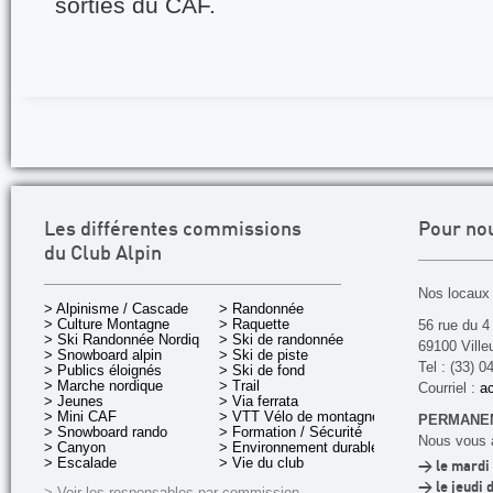
sorties du CAF.
Les différentes commissions
Pour no
du Club Alpin
Nos locaux 
> Alpinisme / Cascade
> Randonnée
> Culture Montagne
> Raquette
56 rue du 4
> Ski Randonnée Nordique
> Ski de randonnée
69100 Ville
> Snowboard alpin
> Ski de piste
Tel : (33) 0
> Publics éloignés
> Ski de fond
> Marche nordique
> Trail
Courriel :
ac
> Jeunes
> Via ferrata
> Mini CAF
> VTT Vélo de montagne
PERMANEN
> Snowboard rando
> Formation / Sécurité
Nous vous a
> Canyon
> Environnement durable
> Escalade
> Vie du club
> le mardi 
> le jeudi 
> Voir les responsables par commission