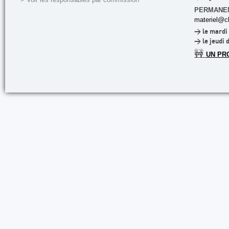
PERMANE
materiel@cl
> le mardi 
> le jeudi 
🚧
UN PR