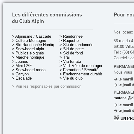
Les différentes commissions
Pour no
du Club Alpin
Nos locaux 
> Alpinisme / Cascade
> Randonnée
> Culture Montagne
> Raquette
56 rue du 4
> Ski Randonnée Nordique
> Ski de randonnée
69100 Ville
> Snowboard alpin
> Ski de piste
Tel : (33) 0
> Publics éloignés
> Ski de fond
> Marche nordique
> Trail
Courriel :
ac
> Jeunes
> Via ferrata
> Mini CAF
> VTT Vélo de montagne
PERMANEN
> Snowboard rando
> Formation / Sécurité
Nous vous a
> Canyon
> Environnement durable
> Escalade
> Vie du club
> le mardi 
> le jeudi 
> Voir les responsables par commission
PERMANE
materiel@cl
> le mardi 
> le jeudi 
🚧
UN PR