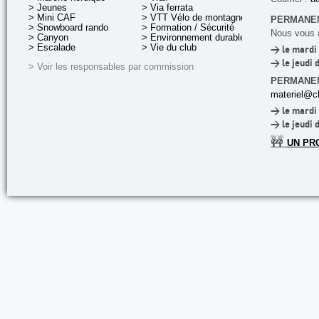
> Jeunes
> Via ferrata
> Mini CAF
> VTT Vélo de montagne
PERMANEN
> Snowboard rando
> Formation / Sécurité
Nous vous a
> Canyon
> Environnement durable
> Escalade
> Vie du club
> le mardi 
> le jeudi 
> Voir les responsables par commission
PERMANE
materiel@cl
> le mardi 
> le jeudi 
🚧
UN PR