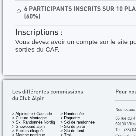
6 PARTICIPANTS INSCRITS SUR 10 P
⚪
(60%)
Inscriptions :
Vous devez avoir un compte sur le site po
sorties du CAF.
Les différentes commissions
Pour no
du Club Alpin
Nos locaux 
> Alpinisme / Cascade
> Randonnée
> Culture Montagne
> Raquette
56 rue du 4
> Ski Randonnée Nordique
> Ski de randonnée
69100 Ville
> Snowboard alpin
> Ski de piste
Tel : (33) 0
> Publics éloignés
> Ski de fond
> Marche nordique
> Trail
Courriel :
ac