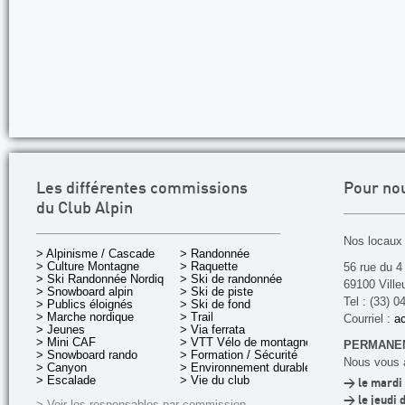
Les différentes commissions
Pour no
du Club Alpin
Nos locaux 
> Alpinisme / Cascade
> Randonnée
> Culture Montagne
> Raquette
56 rue du 4
> Ski Randonnée Nordique
> Ski de randonnée
69100 Ville
> Snowboard alpin
> Ski de piste
Tel : (33) 0
> Publics éloignés
> Ski de fond
> Marche nordique
> Trail
Courriel :
ac
> Jeunes
> Via ferrata
> Mini CAF
> VTT Vélo de montagne
PERMANEN
> Snowboard rando
> Formation / Sécurité
Nous vous a
> Canyon
> Environnement durable
> Escalade
> Vie du club
> le mardi 
> le jeudi 
> Voir les responsables par commission