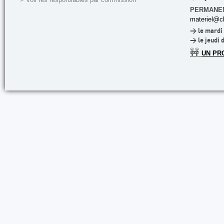
PERMANE
materiel@cl
> le mardi 
> le jeudi 
🚧
UN PR