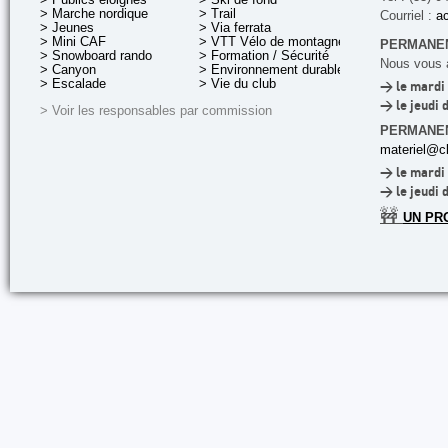
> Marche nordique
> Trail
Courriel :
ac
> Jeunes
> Via ferrata
> Mini CAF
> VTT Vélo de montagne
PERMANEN
> Snowboard rando
> Formation / Sécurité
Nous vous a
> Canyon
> Environnement durable
> Escalade
> Vie du club
> le mardi 
> le jeudi 
> Voir les responsables par commission
PERMANE
materiel@cl
> le mardi 
> le jeudi 
🚧
UN PR