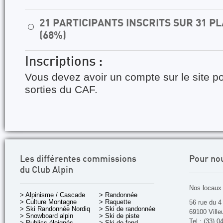
21 PARTICIPANTS INSCRITS SUR 31 
⚪
(68%)
Inscriptions :
Vous devez avoir un compte sur le site po
sorties du CAF.
Les différentes commissions
Pour no
du Club Alpin
Nos locaux 
> Alpinisme / Cascade
> Randonnée
> Culture Montagne
> Raquette
56 rue du 4
> Ski Randonnée Nordique
> Ski de randonnée
69100 Ville
> Snowboard alpin
> Ski de piste
Tel : (33) 0
> Publics éloignés
> Ski de fond