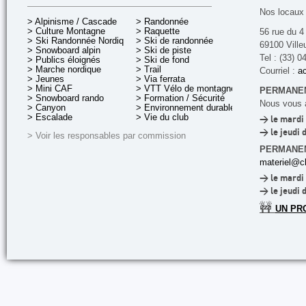
Nos locaux 
> Alpinisme / Cascade
> Randonnée
> Culture Montagne
> Raquette
56 rue du 4
> Ski Randonnée Nordique
> Ski de randonnée
69100 Ville
> Snowboard alpin
> Ski de piste
Tel : (33) 0
> Publics éloignés
> Ski de fond
> Marche nordique
> Trail
Courriel :
ac
> Jeunes
> Via ferrata
> Mini CAF
> VTT Vélo de montagne
PERMANEN
> Snowboard rando
> Formation / Sécurité
Nous vous a
> Canyon
> Environnement durable
> Escalade
> Vie du club
> le mardi 
> le jeudi 
> Voir les responsables par commission
PERMANE
materiel@cl
> le mardi 
> le jeudi 
🚧
UN PR