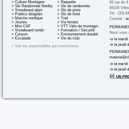
> Culture Montagne
> Raquette
56 rue du 4
> Ski Randonnée Nordique
> Ski de randonnée
69100 Ville
> Snowboard alpin
> Ski de piste
Tel : (33) 0
> Publics éloignés
> Ski de fond
> Marche nordique
> Trail
Courriel :
ac
> Jeunes
> Via ferrata
> Mini CAF
> VTT Vélo de montagne
PERMANEN
> Snowboard rando
> Formation / Sécurité
Nous vous a
> Canyon
> Environnement durable
> Escalade
> Vie du club
> le mardi 
> le jeudi 
> Voir les responsables par commission
PERMANE
materiel@cl
> le mardi 
> le jeudi 
🚧
UN PR