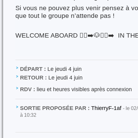
Si vous ne pouvez plus venir pensez à v
que tout le groupe n’attende pas !
WELCOME ABOARD 🏃‍♀️‍➡️🐶🏃‍♂️‍➡️ IN 
DÉPART :
Le jeudi 4 juin
RETOUR :
Le jeudi 4 juin
RDV :
lieu et heures visibles après connexion
SORTIE PROPOSÉE PAR :
ThierryF-1af
- le 02
à 10:32