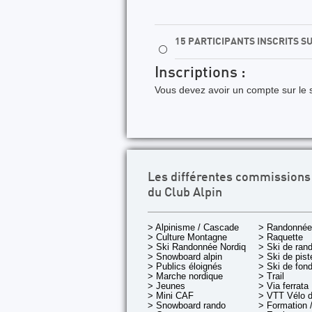
15 PARTICIPANTS INSCRITS S
⚪
Inscriptions :
Vous devez avoir un compte sur le s
Les différentes commissions
du Club Alpin
> Alpinisme / Cascade
> Randonnée
> Culture Montagne
> Raquette
> Ski Randonnée Nordique
> Ski de ran
> Snowboard alpin
> Ski de pist
> Publics éloignés
> Ski de fon
> Marche nordique
> Trail
> Jeunes
> Via ferrata
> Mini CAF
> VTT Vélo 
> Snowboard rando
> Formation /