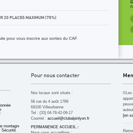
G
r
UR 20 PLACES MAXIMUM (75%)
ite pour vous inscrire aux sorties du CAF.
Pour nous contacter
Men
Nos locaux sont situés :
©Les 
appar
56 rue du 4 août 1789
peuven
donnée
69100 Villeurbanne
e
auteu
Tel : (33) 04-78-42-09-17
d
[en sa
Courriel :
accueil@clubalpinlyon.fr
de montagne
PERMANENCE ACCUEIL :
 Sécurité
Retro
Nous vous accueillons :