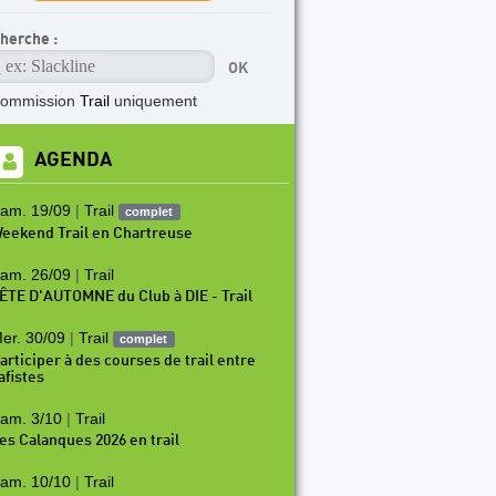
herche :
commission
Trail
uniquement
AGENDA
am. 19/09
|
Trail
complet
eekend Trail en Chartreuse
am. 26/09
|
Trail
ÊTE D'AUTOMNE du Club à DIE - Trail
er. 30/09
|
Trail
complet
articiper à des courses de trail entre
afistes
am. 3/10
|
Trail
es Calanques 2026 en trail
am. 10/10
|
Trail