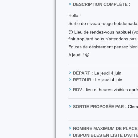
DESCRIPTION COMPLÈTE :
Hello !
Sortie de niveau rouge hebdomadair
⏲️ Lieu de rendez-vous habituel (vo
finir trop tard nous n'attendons pas
En cas de désistement pensez bien 
A jeudi ! 😀
DÉPART :
Le jeudi 4 juin
RETOUR :
Le jeudi 4 juin
RDV :
lieu et heures visibles apr
SORTIE PROPOSÉE PAR :
Clem
NOMBRE MAXIMUM DE PLACES
DISPONIBLES EN LISTE D'ATT