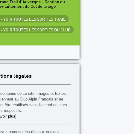
rand Trail d'Auvergne - Gestion du
avitaillement du Col de la loge
> VOIR TOUTES LES SORTIES TRAIL
> VOIR TOUTES LES SORTIES DU CLUB
tions légales
contenus de ce site, images et textes,
tiennent au Club Alpin Français et ne
t être réutilisés sans l'accord de leurs
rs respectifs.
voir plus]
uvez-nous sur les réseaux sociaux