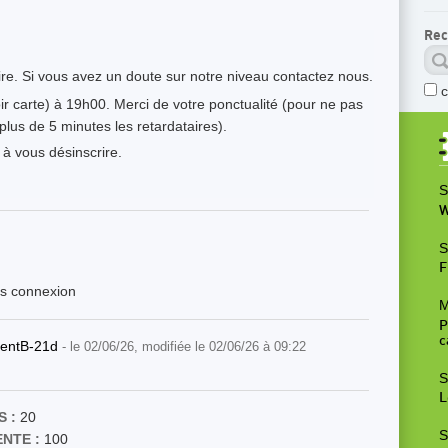
Rec
e. Si vous avez un doute sur notre niveau contactez nous.
ir carte) à 19h00. Merci de votre ponctualité (pour ne pas
 plus de 5 minutes les retardataires).
à vous désinscrire.
S
W
S
F
ès connexion
M
P
c
entB-21d
- le 02/06/26, modifiée le 02/06/26 à 09:22
S
L
 :
20
S
ENTE :
100