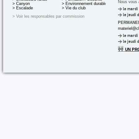
Nous vous a
> Canyon
> Environnement durable
> Escalade
> Vie du club
> le mardi 
> le jeudi 
> Voir les responsables par commission
PERMANE
materiel@cl
> le mardi 
> le jeudi 
🚧
UN PR