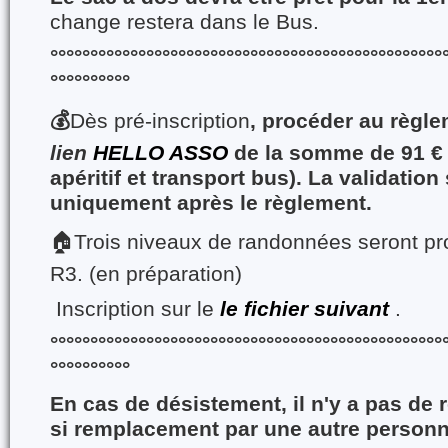
change restera dans le Bus.
°°°°°°°°°°°°°°°°°°°°°°°°°°°°°°°°°°°°°°°°°°°°°°°°°
°°°°°°°°°°
💰
Dès pré-inscription
, procéder au règl
lien
HELLO ASSO
de la somme de 91 € 
apéritif et transport bus).
La validation 
uniquement après le règlement.
🏠
Trois niveaux de randonnées seront pr
R3. (en préparation)
Inscription sur le
le fichier suivant
.
°
°°°°°°°°°°°°°°°°°°°°°°°°°°°°°°°°°°°°°°°°°°°°°°°°
°°°°°°°°°°
En cas de désistement, il n'y a pas d
si remplacement par une autre person