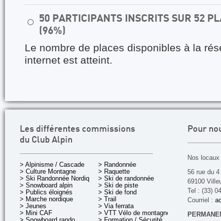
50 PARTICIPANTS INSCRITS SUR 52 
⚪
(96%)
Le nombre de places disponibles à la rés
internet est atteint.
Les différentes commissions
Pour no
du Club Alpin
Nos locaux 
> Alpinisme / Cascade
> Randonnée
> Culture Montagne
> Raquette
56 rue du 4
> Ski Randonnée Nordique
> Ski de randonnée
69100 Ville
> Snowboard alpin
> Ski de piste
Tel : (33) 0
> Publics éloignés
> Ski de fond
> Marche nordique
> Trail
Courriel :
ac
> Jeunes
> Via ferrata
> Mini CAF
> VTT Vélo de montagne
PERMANEN
> Snowboard rando
> Formation / Sécurité