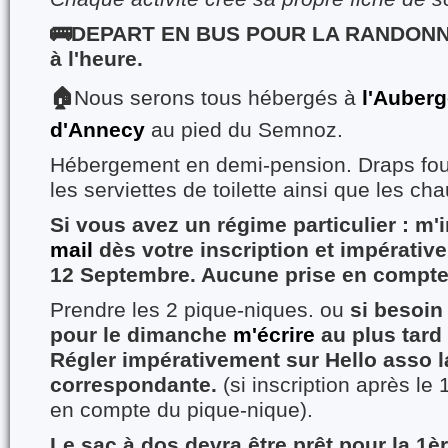
🚌DEPART EN BUS POUR LA RANDONNE
à l'heure.
🏠
Nous serons tous hébergés à
l'Auber
d'Annecy
au pied du Semnoz.
Hébergement en demi-pension. Draps four
les serviettes de toilette ainsi que les ch
Si vous avez un régime particulier : m'
mail
dès votre inscription et impérative
12 Septembre. Aucune prise en compte 
Prendre les 2 pique-niques. ou
si besoin
pour le dimanche
m'écrire
au plus tard
Régler impérativement sur Hello asso l
correspondante.
(si inscription après le
en compte du pique-nique).
Le sac à dos devra être prêt pour la 1è