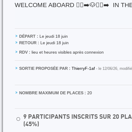
WELCOME ABOARD 🏃‍♀️‍➡️🐶🏃‍♂️‍➡️ IN 
DÉPART :
Le jeudi 18 juin
RETOUR :
Le jeudi 18 juin
RDV :
lieu et heures visibles après connexion
SORTIE PROPOSÉE PAR :
ThierryF-1af
- le 12/06/26, modifi
NOMBRE MAXIMUM DE PLACES :
20
9 PARTICIPANTS INSCRITS SUR 20 P
⚪
(45%)