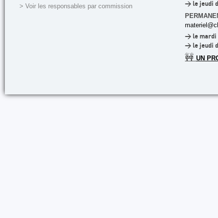
> le jeudi 
> Voir les responsables par commission
PERMANE
materiel@cl
> le mardi 
> le jeudi 
🚧
UN PR