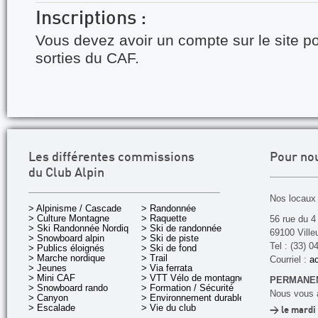
Inscriptions :
Vous devez avoir un compte sur le site po
sorties du CAF.
Les différentes commissions
Pour no
du Club Alpin
Nos locaux 
> Alpinisme / Cascade
> Randonnée
> Culture Montagne
> Raquette
56 rue du 4
> Ski Randonnée Nordique
> Ski de randonnée
69100 Ville
> Snowboard alpin
> Ski de piste
Tel : (33) 0
> Publics éloignés
> Ski de fond
> Marche nordique
> Trail
Courriel :
ac
> Jeunes
> Via ferrata
> Mini CAF
> VTT Vélo de montagne
PERMANEN
> Snowboard rando
> Formation / Sécurité
Nous vous a
> Canyon
> Environnement durable
> Escalade
> Vie du club
> le mardi 