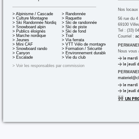
Nos locaux 
> Alpinisme / Cascade
> Randonnée
> Culture Montagne
> Raquette
56 rue du 4
> Ski Randonnée Nordique
> Ski de randonnée
69100 Ville
> Snowboard alpin
> Ski de piste
Tel : (33) 0
> Publics éloignés
> Ski de fond
> Marche nordique
> Trail
Courriel :
ac
> Jeunes
> Via ferrata
> Mini CAF
> VTT Vélo de montagne
PERMANEN
> Snowboard rando
> Formation / Sécurité
Nous vous a
> Canyon
> Environnement durable
> Escalade
> Vie du club
> le mardi 
> le jeudi 
> Voir les responsables par commission
PERMANE
materiel@cl
> le mardi 
> le jeudi 
🚧
UN PR