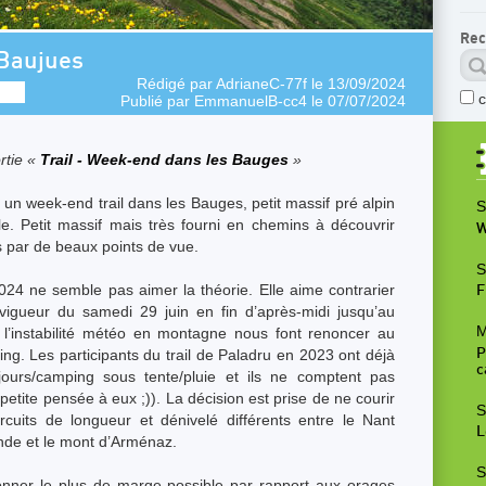
Rec
 Baujues
Rédigé par
AdrianeC-77f
le 13/09/2024
Publié par
EmmanuelB-cc4
le 07/07/2024
rtie «
Trail - Week-end dans les Bauges
»
n week-end trail dans les Bauges, petit massif pré alpin
S
le. Petit massif mais très fourni en chemins à découvrir
W
 par de beaux points de vue.
S
2024 ne semble pas aimer la théorie. Elle aime contrarier
F
vigueur du samedi 29 juin en fin d’après-midi jusqu’au
M
l’instabilité météo en montagne nous font renoncer au
ing. Les participants du trail de Paladru en 2023 ont déjà
P
c
jours/camping sous tente/pluie et ils ne comptent pas
petite pensée à eux ;)). La décision est prise de ne courir
S
cuits de longueur et dénivelé différents entre le Nant
L
onde et le mont d’Arménaz.
S
onner le plus de marge possible par rapport aux orages