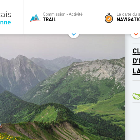
Commission - Activité
La carte du s
TRAIL
NAVIGATI
CL
D
L