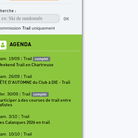
herche :
commission
Trail
uniquement
AGENDA
am. 19/09
|
Trail
complet
eekend Trail en Chartreuse
am. 26/09
|
Trail
ÊTE D'AUTOMNE du Club à DIE - Trail
er. 30/09
|
Trail
complet
articiper à des courses de trail entre
afistes
am. 3/10
|
Trail
es Calanques 2026 en trail
am. 10/10
|
Trail