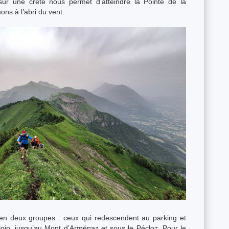
ur une crète nous permet d’atteindre la Pointe de la
ns à l’abri du vent.
 en deux groupes : ceux qui redescendent au parking et
 loin, jusqu’au Mont d’Arménaz et sous le Pécloz. Pour le