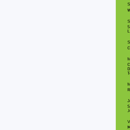
S
W
S
S
L
S
C
M
C
D
T
M
R
J
S
J
V
M