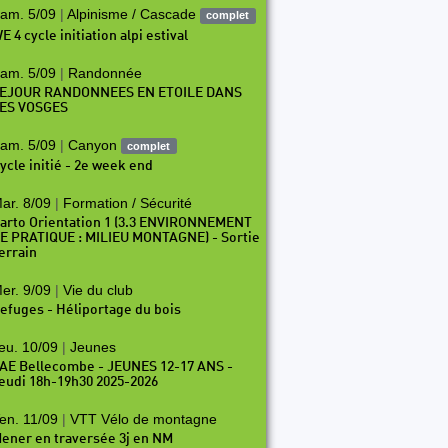
am. 5/09
|
Alpinisme / Cascade
complet
E 4 cycle initiation alpi estival
am. 5/09
|
Randonnée
EJOUR RANDONNEES EN ETOILE DANS
ES VOSGES
am. 5/09
|
Canyon
complet
ycle initié - 2e week end
ar. 8/09
|
Formation / Sécurité
arto Orientation 1 (3.3 ENVIRONNEMENT
E PRATIQUE : MILIEU MONTAGNE) - Sortie
errain
er. 9/09
|
Vie du club
efuges - Héliportage du bois
eu. 10/09
|
Jeunes
AE Bellecombe - JEUNES 12-17 ANS -
eudi 18h-19h30 2025-2026
en. 11/09
|
VTT Vélo de montagne
ener en traversée 3j en NM