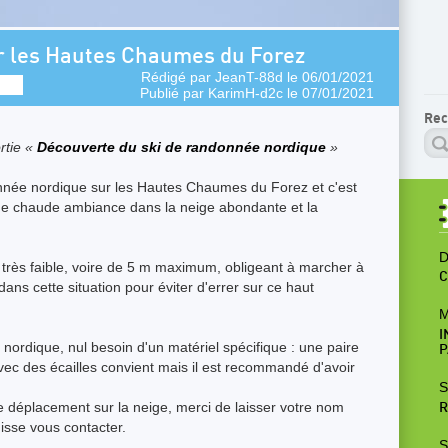
r les Hautes Chaumes du Forez
Rédigé par
JeanT-88d
le 06/01/2021
Publié par
KarimH-d2c
le 07/01/2021
Rec
rtie «
Découverte du ski de randonnée nordique
»
née nordique sur les Hautes Chaumes du Forez et c'est
ne chaude ambiance dans la neige abondante et la
D
t très faible, voire de 5 m maximum, obligeant à marcher à
C
dans cette situation pour éviter d'errer sur ce haut
M
I
nordique, nul besoin d'un matériel spécifique : une paire
P
 avec des écailles convient mais il est recommandé d'avoir
S
e déplacement sur la neige, merci de laisser votre nom
R
isse vous contacter.
S