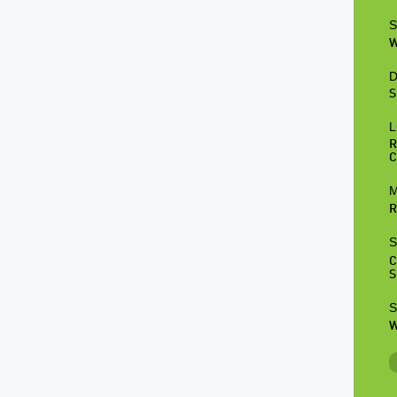
S
W
D
S
L
R
C
M
R
S
C
S
S
W