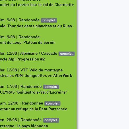
oulet du Lorzier (par le col de Charmette
im. 9/08
|
Randonnée
complet
aid: Tour des dents blanches et du Ruan
im. 9/08
|
Randonnée
ent du Loup-Plateau de Sornin
er. 12/08
|
Alpinisme / Cascade
complet
ycle Alpi Progression #2
er. 12/08
|
VTT Vélo de montagne
stivales VDM-Guinguettes en AfterWork
un. 17/08
|
Randonnée
complet
UEYRAS "Guillestrois-Val d'Escreins"
am. 22/08
|
Randonnée
complet
etour au refuge de la Dent Parrachée
en. 28/08
|
Randonnée
complet
retagne : le pays bigouden