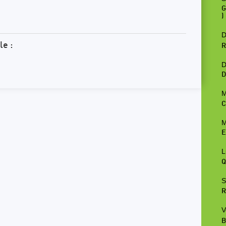
G
)
D
le :
R
D
D
M
C
M
E
L
Q
S
R
V
B