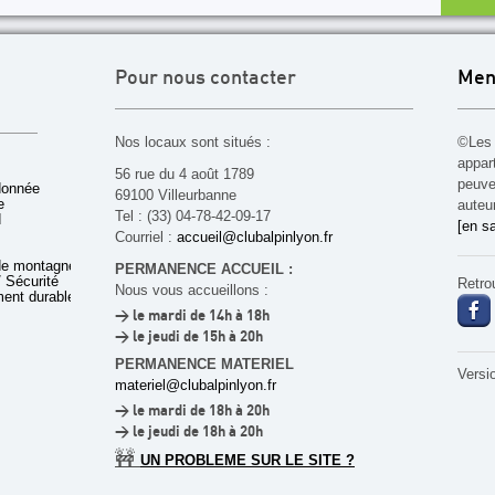
Pour nous contacter
Men
Nos locaux sont situés :
©Les 
appar
56 rue du 4 août 1789
peuven
donnée
69100 Villeurbanne
e
auteu
Tel : (33) 04-78-42-09-17
d
[en sa
Courriel :
accueil@clubalpinlyon.fr
de montagne
PERMANENCE ACCUEIL :
 Sécurité
Retro
Nous vous accueillons :
ent durable
> le mardi de 14h à 18h
> le jeudi de 15h à 20h
PERMANENCE MATERIEL
Versi
materiel@clubalpinlyon.fr
> le mardi de 18h à 20h
> le jeudi de 18h à 20h
🚧
UN PROBLEME SUR LE SITE ?