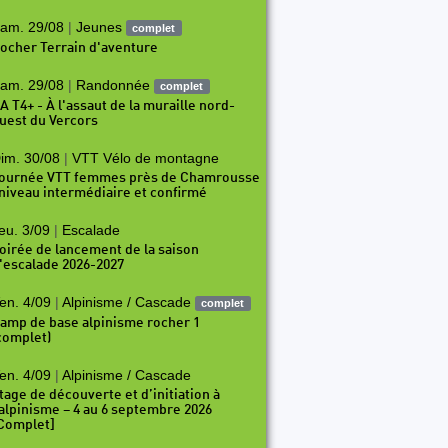
am. 29/08
|
Jeunes
complet
ocher Terrain d'aventure
am. 29/08
|
Randonnée
complet
A T4+ - À l'assaut de la muraille nord-
uest du Vercors
im. 30/08
|
VTT Vélo de montagne
ournée VTT femmes près de Chamrousse
 niveau intermédiaire et confirmé
eu. 3/09
|
Escalade
oirée de lancement de la saison
'escalade 2026-2027
en. 4/09
|
Alpinisme / Cascade
complet
amp de base alpinisme rocher 1
complet)
en. 4/09
|
Alpinisme / Cascade
tage de découverte et d’initiation à
’alpinisme – 4 au 6 septembre 2026
Complet]