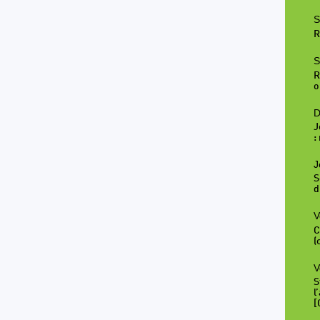
S
R
S
R
o
D
J
:
J
S
d
V
C
(
V
S
l
[