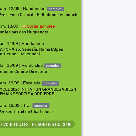
am. 12/09
|
Randonnée
complet
eek-End : Croix de Belledonne en boucle
im. 13/09
|
Sortie annulée
ur les pas des Huguenots
un. 14/09
|
Randonnée
A T5 - Viso, Venezia, Roma (Alpes
ottiennes italiennes)
ar. 15/09
|
Vie du club
complet
éunion Comité Directeur
am. 19/09
|
Escalade
complet
YCLE 2026 INITIATION GRANDES VOIES 1
EMAINE SORTIE A ORPIERRE
am. 19/09
|
Trail
complet
eekend Trail en Chartreuse
> VOIR TOUTES LES SORTIES DU CLUB