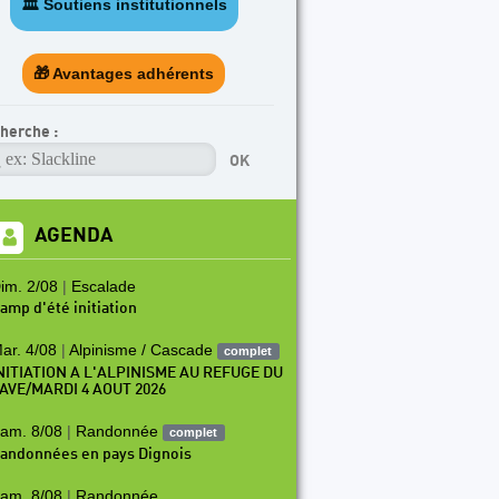
🏛️ Soutiens institutionnels
🎁 Avantages adhérents
herche :
AGENDA
im. 2/08
|
Escalade
amp d'été initiation
ar. 4/08
|
Alpinisme / Cascade
complet
NITIATION A L'ALPINISME AU REFUGE DU
AVE/MARDI 4 AOUT 2026
am. 8/08
|
Randonnée
complet
andonnées en pays Dignois
am. 8/08
|
Randonnée