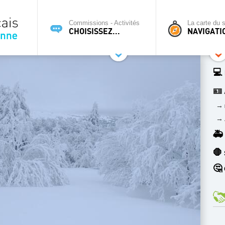
Commissions - Activités
La carte du s
CHOISISSEZ...
NAVIGATI
💻
🪪
→
→
🚑
🛑
🤔