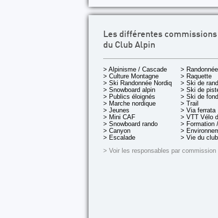
Les différentes commissions
du Club Alpin
> Alpinisme / Cascade
> Randonnée
> Culture Montagne
> Raquette
> Ski Randonnée Nordique
> Ski de ran
> Snowboard alpin
> Ski de pist
> Publics éloignés
> Ski de fon
> Marche nordique
> Trail
> Jeunes
> Via ferrata
> Mini CAF
> VTT Vélo 
> Snowboard rando
> Formation /
> Canyon
> Environnem
> Escalade
> Vie du club
> Voir les responsables par commission