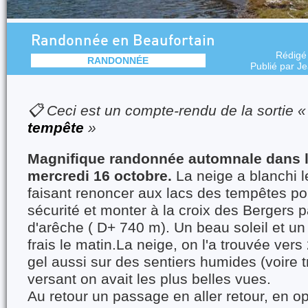
Randonnée en Beaufortain
Rédigé
RANDONNÉE
Publié par
Je
📋 Ceci est un compte-rendu de la sortie 
tempête
»
Magnifique randonnée automnale dans l
mercredi 16 octobre.
La neige a blanchi 
faisant renoncer aux lacs des tempêtes po
sécurité et monter à la croix des Bergers 
d'arêche ( D+ 740 m). Un beau soleil et un 
frais le matin.La neige, on l'a trouvée ve
gel aussi sur des sentiers humides (voire 
versant on avait les plus belles vues.
Au retour un passage en aller retour, en opt