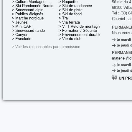
> Culture Montagne
> Raquette
56 rue du 4
> Ski Randonnée Nordique
> Ski de randonnée
69100 Ville
> Snowboard alpin
> Ski de piste
Tel : (33) 0
> Publics éloignés
> Ski de fond
> Marche nordique
> Trail
Courriel :
ac
> Jeunes
> Via ferrata
> Mini CAF
> VTT Vélo de montagne
PERMANEN
> Snowboard rando
> Formation / Sécurité
Nous vous a
> Canyon
> Environnement durable
> Escalade
> Vie du club
> le mardi 
> le jeudi 
> Voir les responsables par commission
PERMANE
materiel@cl
> le mardi 
> le jeudi 
🚧
UN PR