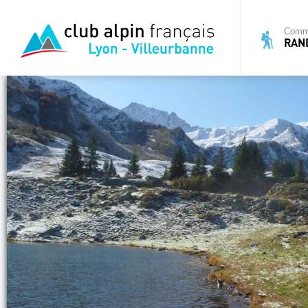
Commi
RAN