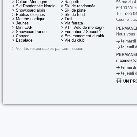
> Culture Montagne
> Raquette
56 rue du 4
> Ski Randonnée Nordique
> Ski de randonnée
69100 Ville
> Snowboard alpin
> Ski de piste
Tel : (33) 0
> Publics éloignés
> Ski de fond
> Marche nordique
> Trail
Courriel :
ac
> Jeunes
> Via ferrata
> Mini CAF
> VTT Vélo de montagne
PERMANEN
> Snowboard rando
> Formation / Sécurité
Nous vous a
> Canyon
> Environnement durable
> Escalade
> Vie du club
> le mardi 
> le jeudi 
> Voir les responsables par commission
PERMANE
materiel@cl
> le mardi 
> le jeudi 
🚧
UN PR