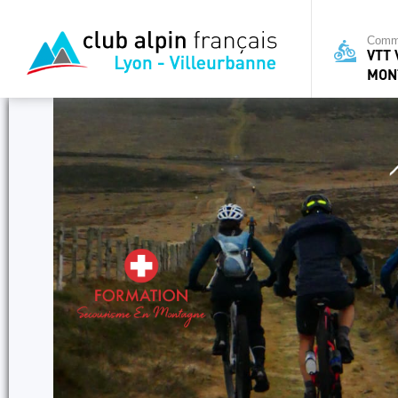
Commi
VTT 
MON