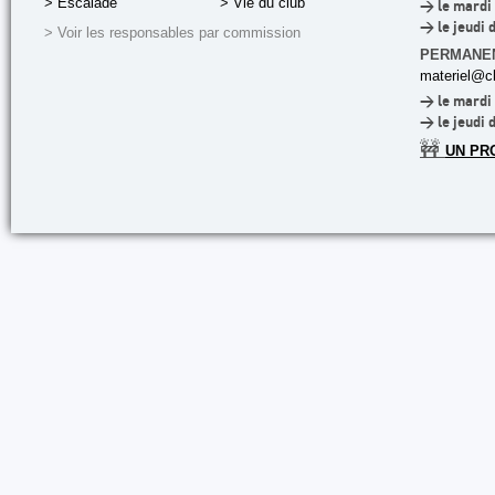
> Escalade
> Vie du club
> le mardi 
> le jeudi 
> Voir les responsables par commission
PERMANE
materiel@cl
> le mardi 
> le jeudi 
🚧
UN PR