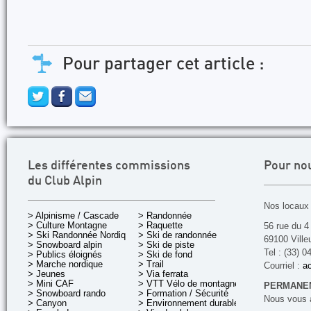
Pour partager cet article :
Les différentes commissions
Pour no
du Club Alpin
Nos locaux 
> Alpinisme / Cascade
> Randonnée
> Culture Montagne
> Raquette
56 rue du 4
> Ski Randonnée Nordique
> Ski de randonnée
69100 Ville
> Snowboard alpin
> Ski de piste
Tel : (33) 0
> Publics éloignés
> Ski de fond
> Marche nordique
> Trail
Courriel :
ac
> Jeunes
> Via ferrata
> Mini CAF
> VTT Vélo de montagne
PERMANEN
> Snowboard rando
> Formation / Sécurité
Nous vous a
> Canyon
> Environnement durable