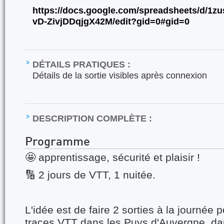
https://docs.google.com/spreadsheets/d/
vD-ZivjDDqjgX42M/edit?gid=0#gid=0
DÉTAILS PRATIQUES :
Détails de la sortie visibles après connexion
DESCRIPTION COMPLÈTE :
Programme
🤩 apprentissage, sécurité et plaisir !
🔢 2 jours de VTT, 1 nuitée.
L'idée est de faire 2 sorties à la journée 
traces VTT dans les Puys d'Auvergne, d