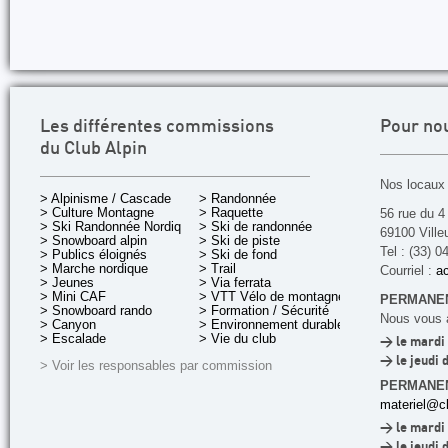
Les différentes commissions
Pour no
du Club Alpin
Nos locaux 
> Alpinisme / Cascade
> Randonnée
> Culture Montagne
> Raquette
56 rue du 4
> Ski Randonnée Nordique
> Ski de randonnée
69100 Ville
> Snowboard alpin
> Ski de piste
Tel : (33) 0
> Publics éloignés
> Ski de fond
> Marche nordique
> Trail
Courriel :
ac
> Jeunes
> Via ferrata
> Mini CAF
> VTT Vélo de montagne
PERMANEN
> Snowboard rando
> Formation / Sécurité
Nous vous a
> Canyon
> Environnement durable
> Escalade
> Vie du club
> le mardi 
> le jeudi 
> Voir les responsables par commission
PERMANE
materiel@cl
> le mardi 
> le jeudi 