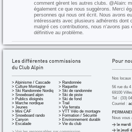
comment gèrent les autres clubs. @Alain: mer
également ce que nous suggèrons. Merci éga
personnes qui nous ont écrit. Nous avons e
intéressants avec plusieurs adhérents dont c
malgré ces contributions, nous n’avons pas 
définitive au problème.
Les différentes commissions
Pour no
du Club Alpin
Nos locaux 
> Alpinisme / Cascade
> Randonnée
> Culture Montagne
> Raquette
56 rue du 4
> Ski Randonnée Nordique
> Ski de randonnée
69100 Ville
> Snowboard alpin
> Ski de piste
Tel : (33) 0
> Publics éloignés
> Ski de fond
> Marche nordique
> Trail
Courriel :
ac
> Jeunes
> Via ferrata
> Mini CAF
> VTT Vélo de montagne
PERMANEN
> Snowboard rando
> Formation / Sécurité
Nous vous a
> Canyon
> Environnement durable
> Escalade
> Vie du club
> le mardi 
> le jeudi 
> Voir les responsables par commission