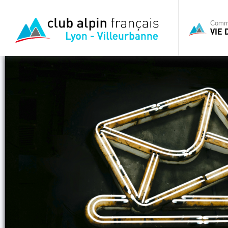
Commi
VIE 