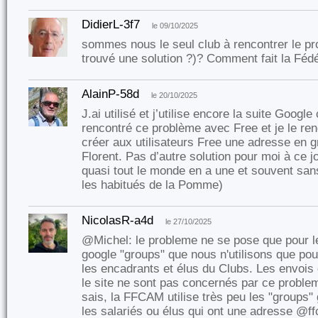
DidierL-3f7
le 09/10/2025
sommes nous le seul club à rencontrer le pro
trouvé une solution ?)? Comment fait la Fédé
AlainP-58d
le 20/10/2025
J.ai utilisé et j’utilise encore la suite Google 
rencontré ce problème avec Free et je le renc
créer aux utilisateurs Free une adresse en
Florent. Pas d’autre solution pour moi à ce 
quasi tout le monde en a une et souvent s
les habitués de la Pomme)
NicolasR-a4d
le 27/10/2025
@Michel: le probleme ne se pose que pour l
google "groups" que nous n'utilisons que pour
les encadrants et élus du Clubs. Les envois
le site ne sont pas concernés par ce proble
sais, la FFCAM utilise très peu les "groups" 
les salariés ou élus qui ont une adresse @ff