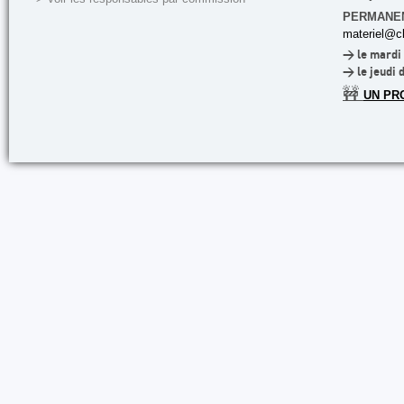
PERMANE
materiel@cl
> le mardi 
> le jeudi 
🚧
UN PR