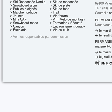
> Ski Randonnée Nordique
> Ski de randonnée
69100 Ville
> Snowboard alpin
> Ski de piste
Tel : (33) 0
> Publics éloignés
> Ski de fond
> Marche nordique
> Trail
Courriel :
ac
> Jeunes
> Via ferrata
> Mini CAF
> VTT Vélo de montagne
PERMANEN
> Snowboard rando
> Formation / Sécurité
Nous vous a
> Canyon
> Environnement durable
> Escalade
> Vie du club
> le mardi 
> le jeudi 
> Voir les responsables par commission
PERMANE
materiel@cl
> le mardi 
> le jeudi 
🚧
UN PR