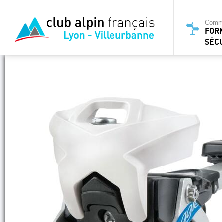
Commi
FOR
SÉC