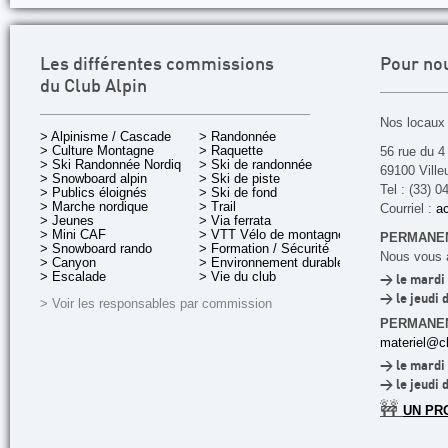
Les différentes commissions
Pour no
du Club Alpin
Nos locaux 
> Alpinisme / Cascade
> Randonnée
> Culture Montagne
> Raquette
56 rue du 4
> Ski Randonnée Nordique
> Ski de randonnée
69100 Ville
> Snowboard alpin
> Ski de piste
Tel : (33) 0
> Publics éloignés
> Ski de fond
> Marche nordique
> Trail
Courriel :
ac
> Jeunes
> Via ferrata
> Mini CAF
> VTT Vélo de montagne
PERMANEN
> Snowboard rando
> Formation / Sécurité
Nous vous a
> Canyon
> Environnement durable
> Escalade
> Vie du club
> le mardi 
> le jeudi 
> Voir les responsables par commission
PERMANE
materiel@cl
> le mardi 
> le jeudi 
🚧
UN PR