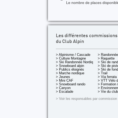
Le nombre de places disponibles
Les différentes commissions
du Club Alpin
> Alpinisme / Cascade
> Randonnée
> Culture Montagne
> Raquette
> Ski Randonnée Nordique
> Ski de ran
> Snowboard alpin
> Ski de pist
> Publics éloignés
> Ski de fon
> Marche nordique
> Trail
> Jeunes
> Via ferrata
> Mini CAF
> VTT Vélo 
> Snowboard rando
> Formation /
> Canyon
> Environnem
> Escalade
> Vie du club
> Voir les responsables par commission