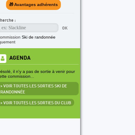
🎁 Avantages adhérents
herche :
commission
Ski de randonnée
quement
AGENDA
ésolé, il n'y a pas de sortie à venir pour
ette commission...
> VOIR TOUTES LES SORTIES SKI DE
RANDONNÉE
> VOIR TOUTES LES SORTIES DU CLUB