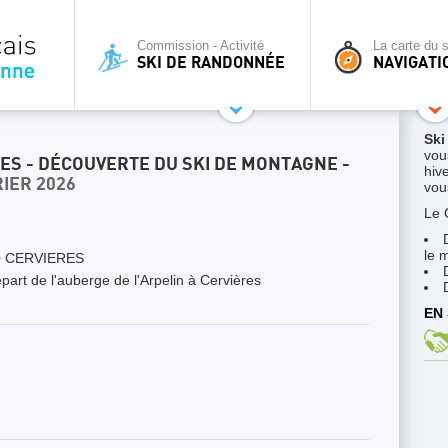
Commission - Activité
La carte du s
SKI DE RANDONNÉE
NAVIGATI
Ski
vou
ES - DÉCOUVERTE DU SKI DE MONTAGNE -
hive
RIER 2026
vous
Le 
le 
 CERVIERES
art de l'auberge de l'Arpelin à Cervières
EN 