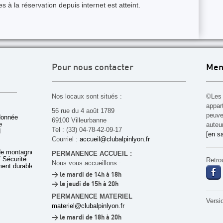
 à la réservation depuis internet est atteint.
Pour nous contacter
Men
Nos locaux sont situés :
©Les 
appar
56 rue du 4 août 1789
peuven
donnée
69100 Villeurbanne
e
auteu
Tel : (33) 04-78-42-09-17
d
[en sa
Courriel :
accueil@clubalpinlyon.fr
de montagne
PERMANENCE ACCUEIL :
 Sécurité
Retro
Nous vous accueillons :
ent durable
> le mardi de 14h à 18h
> le jeudi de 15h à 20h
PERMANENCE MATERIEL
Versi
materiel@clubalpinlyon.fr
> le mardi de 18h à 20h