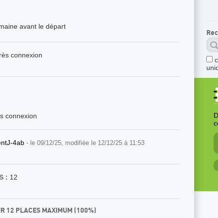
aine avant le départ
Rec
près connexion
uni
D
ès connexion
c
entJ-4ab
- le 09/12/25, modifiée le 12/12/25 à 11:53
 :
12
UR 12 PLACES MAXIMUM (100%)