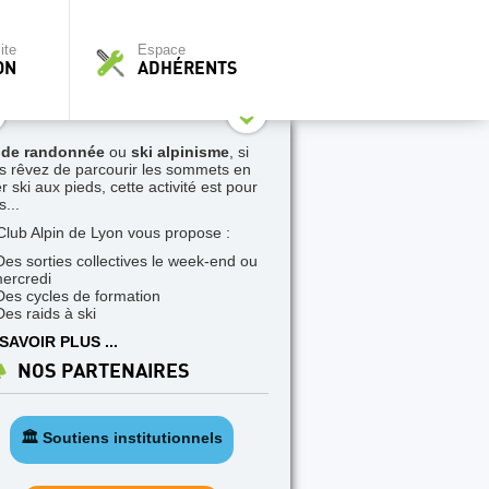
ite
Espace
ON
ADHÉRENTS
 de randonnée
ou
ski alpinisme
, si
s rêvez de parcourir les sommets en
r ski aux pieds, cette activité est pour
...
Club Alpin de Lyon vous propose :
Des sorties collectives le week-end ou
mercredi
Des cycles de formation
Des raids à ski
SAVOIR PLUS ...
NOS PARTENAIRES
🏛️ Soutiens institutionnels