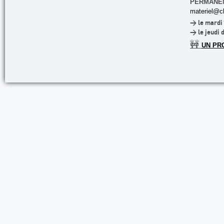
PERMANE
materiel@cl
> le mardi 
> le jeudi 
🚧
UN PR