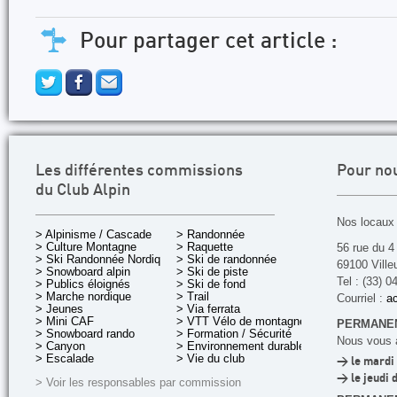
Pour partager cet article :
Les différentes commissions
Pour no
du Club Alpin
Nos locaux 
> Alpinisme / Cascade
> Randonnée
> Culture Montagne
> Raquette
56 rue du 4
> Ski Randonnée Nordique
> Ski de randonnée
69100 Ville
> Snowboard alpin
> Ski de piste
Tel : (33) 0
> Publics éloignés
> Ski de fond
> Marche nordique
> Trail
Courriel :
ac
> Jeunes
> Via ferrata
> Mini CAF
> VTT Vélo de montagne
PERMANEN
> Snowboard rando
> Formation / Sécurité
Nous vous a
> Canyon
> Environnement durable
> Escalade
> Vie du club
> le mardi 
> le jeudi 
> Voir les responsables par commission