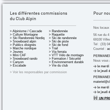
Les différentes commissions
Pour no
du Club Alpin
Nos locaux 
> Alpinisme / Cascade
> Randonnée
> Culture Montagne
> Raquette
56 rue du 4
> Ski Randonnée Nordique
> Ski de randonnée
69100 Ville
> Snowboard alpin
> Ski de piste
Tel : (33) 0
> Publics éloignés
> Ski de fond
> Marche nordique
> Trail
Courriel :
ac
> Jeunes
> Via ferrata
> Mini CAF
> VTT Vélo de montagne
PERMANEN
> Snowboard rando
> Formation / Sécurité
Nous vous a
> Canyon
> Environnement durable
> Escalade
> Vie du club
> le mardi 
> le jeudi 
> Voir les responsables par commission
PERMANE
materiel@cl
> le mardi 
> le jeudi 
🚧
UN PR