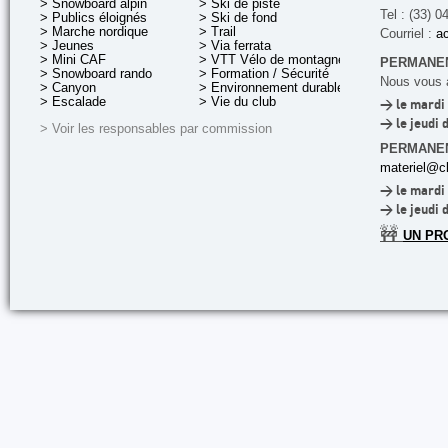
> Snowboard alpin
> Ski de piste
Tel : (33) 0
> Publics éloignés
> Ski de fond
> Marche nordique
> Trail
Courriel :
ac
> Jeunes
> Via ferrata
> Mini CAF
> VTT Vélo de montagne
PERMANEN
> Snowboard rando
> Formation / Sécurité
Nous vous a
> Canyon
> Environnement durable
> Escalade
> Vie du club
> le mardi 
> le jeudi 
> Voir les responsables par commission
PERMANE
materiel@cl
> le mardi 
> le jeudi 
🚧
UN PR