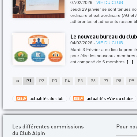
07/02/2026 -
VIE DU CLUB
Jeudi 29 janvier se sont tenues n
ordinaire et extraordinaire (AG et
adhérentes et adhérents rassemb
Le nouveau bureau du club
04/02/2026 -
VIE DU CLUB
Mardi 3 Février a eu lieu la premi
pour élire les nouveaux membres
est composé de 6 membres.
[...]
<<
P1
P2
P3
P4
P5
P6
P7
P8
P9
actualités du club
actualités «Vie du club»
Les différentes commissions
Pour no
du Club Alpin