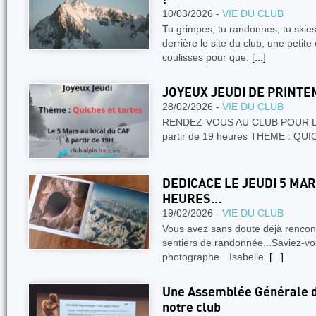
10/03/2026 -
VIE DU CLUB
Tu grimpes, tu randonnes, tu skie
derrière le site du club, une petit
coulisses pour que.
[...]
JOYEUX JEUDI DE PRINTEM
28/02/2026 -
VIE DU CLUB
RENDEZ-VOUS AU CLUB POUR L
partir de 19 heures THEME : QU
DEDICACE LE JEUDI 5 MAR
HEURES...
19/02/2026 -
VIE DU CLUB
Vous avez sans doute déjà rencontr
sentiers de randonnée...Saviez-vou
photographe…Isabelle.
[...]
Une Assemblée Générale d
notre club