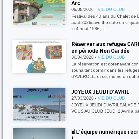
Arc
05/05/2026 -
VIE DU CLUB
Festival des 40 ans du Chalet de B
août 2026save the date en cliquant
le 4 aout 1986,.
[...]
Réserver aux refuges CA
en période Non Gardée
30/04/2026 -
VIE DU CLUB
La réservation est dorénavant con
souhaitant dormir dans les refu
d'AVEROLE, et ce, même en deho
JOYEUX JEUDI D'AVRIL
27/03/2026 -
VIE DU CLUB
JOYEUX JEUDI D'AVRILSALADE
VOUS AU CLUB JEUDI 2 Avril à par
🖥️ L'équipe numérique recr
!