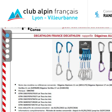
Commi
RAN
1
2
3
4
5