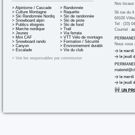
Nos locaux 
> Alpinisme / Cascade
> Randonnée
> Culture Montagne
> Raquette
56 rue du 4
> Ski Randonnée Nordique
> Ski de randonnée
69100 Ville
> Snowboard alpin
> Ski de piste
Tel : (33) 0
> Publics éloignés
> Ski de fond
> Marche nordique
> Trail
Courriel :
ac
> Jeunes
> Via ferrata
> Mini CAF
> VTT Vélo de montagne
PERMANEN
> Snowboard rando
> Formation / Sécurité
Nous vous a
> Canyon
> Environnement durable
> Escalade
> Vie du club
> le mardi 
> le jeudi 
> Voir les responsables par commission
PERMANE
materiel@cl
> le mardi 
> le jeudi 
🚧
UN PR