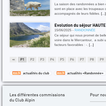
La saison des randonnées a bien 
sont en place avec les troupeaux d
accompagnés de leurs fidèles.
[...]
Evolution du séjour HAUT
15/06/2025 -
RANDONNÉE
Ce séjour qui nous promet de bel
voire dans le Mercantour, a subi un 
facteurs favorables : -.
[...]
<<
P1
P2
P3
P4
P5
P6
P7
P8
P9
actualités du club
actualités «Randonnée»
Les différentes commissions
Pour no
du Club Alpin