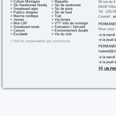
> Culture Montagne
> Raquette
56 rue du 4
> Ski Randonnée Nordique
> Ski de randonnée
69100 Ville
> Snowboard alpin
> Ski de piste
Tel : (33) 0
> Publics éloignés
> Ski de fond
> Marche nordique
> Trail
Courriel :
ac
> Jeunes
> Via ferrata
> Mini CAF
> VTT Vélo de montagne
PERMANEN
> Snowboard rando
> Formation / Sécurité
Nous vous a
> Canyon
> Environnement durable
> Escalade
> Vie du club
> le mardi 
> le jeudi 
> Voir les responsables par commission
PERMANE
materiel@cl
> le mardi 
> le jeudi 
🚧
UN PR