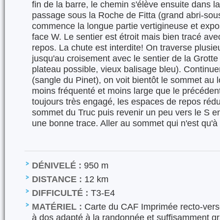
fin de la barre, le chemin s'élève ensuite dans la
passage sous la Roche de Fitta (grand abri-sous
commence la longue partie vertigineuse et exposé
face W. Le sentier est étroit mais bien tracé a
repos. La chute est interdite! On traverse plusi
jusqu'au croisement avec le sentier de la Grotte à
plateau possible, vieux balisage bleu). Continue
(sangle du Pinet), on voit bientôt le sommet au 
moins fréquenté et moins large que le précédent. 
toujours très engagé, les espaces de repos rédui
sommet du Truc puis revenir un peu vers le S e
une bonne trace. Aller au sommet qui n'est qu'
DÉNIVELÉ :
950 m
DISTANCE :
12 km
DIFFICULTÉ :
T3-E4
MATÉRIEL :
Carte du CAF Imprimée recto-verso
à dos adapté à la randonnée et suffisamment gr