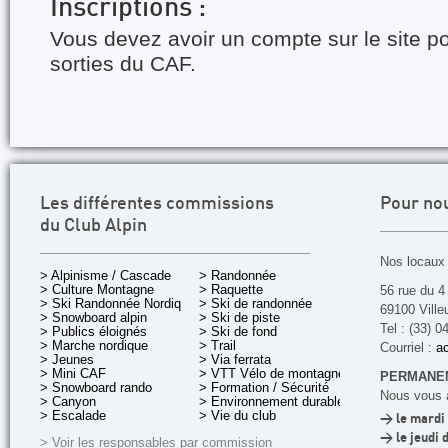
Inscriptions :
Vous devez avoir un compte sur le site po
sorties du CAF.
Les différentes commissions
Pour no
du Club Alpin
Nos locaux 
> Alpinisme / Cascade
> Randonnée
> Culture Montagne
> Raquette
56 rue du 4
> Ski Randonnée Nordique
> Ski de randonnée
69100 Ville
> Snowboard alpin
> Ski de piste
Tel : (33) 0
> Publics éloignés
> Ski de fond
> Marche nordique
> Trail
Courriel :
ac
> Jeunes
> Via ferrata
> Mini CAF
> VTT Vélo de montagne
PERMANEN
> Snowboard rando
> Formation / Sécurité
Nous vous a
> Canyon
> Environnement durable
> Escalade
> Vie du club
> le mardi 
> le jeudi 
> Voir les responsables par commission