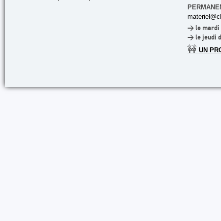
PERMANE
materiel@cl
> le mardi 
> le jeudi 
🚧
UN PR