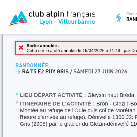
Commi
RAN
Sortie annulée :
Cette sortie a été annulée le 15/04/2026 à 11:48 , par
Da
RANDONNÉE
>
RA T5 E2 PUY GRIS
/ SAMEDI 27 JUIN 2026
LIEU DÉPART ACTIVITÉ :
Gleysin haut Bréda
ITINÉRAIRE DE L'ACTIVITÉ :
Bron - Glezin-Bo
Montée au refuge de l'Oule puis col de Morétan
l'heure d'arrivée au refuge). Dénivellé 1300 J2:
Gris (2908) par le glacier du Glézin-dénivellé 1