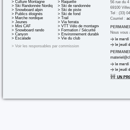
> Culture Montagne
> Raquette
56 rue du 4
> Ski Randonnée Nordique
> Ski de randonnée
69100 Ville
> Snowboard alpin
> Ski de piste
Tel : (33) 0
> Publics éloignés
> Ski de fond
> Marche nordique
> Trail
Courriel :
ac
> Jeunes
> Via ferrata
> Mini CAF
> VTT Vélo de montagne
PERMANEN
> Snowboard rando
> Formation / Sécurité
Nous vous a
> Canyon
> Environnement durable
> Escalade
> Vie du club
> le mardi 
> le jeudi 
> Voir les responsables par commission
PERMANE
materiel@cl
> le mardi 
> le jeudi 
🚧
UN PR