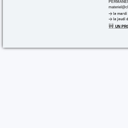
PERMANE
materiel@cl
> le mardi 
> le jeudi 
🚧
UN PR