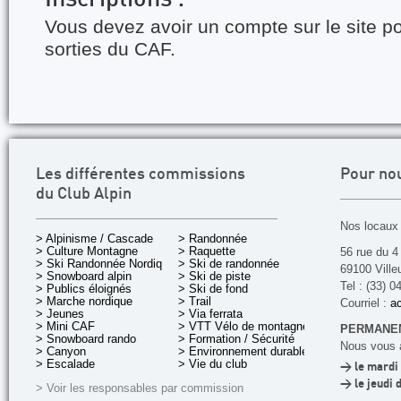
Inscriptions :
Vous devez avoir un compte sur le site po
sorties du CAF.
Les différentes commissions
Pour no
du Club Alpin
Nos locaux 
> Alpinisme / Cascade
> Randonnée
> Culture Montagne
> Raquette
56 rue du 4
> Ski Randonnée Nordique
> Ski de randonnée
69100 Ville
> Snowboard alpin
> Ski de piste
Tel : (33) 0
> Publics éloignés
> Ski de fond
> Marche nordique
> Trail
Courriel :
ac
> Jeunes
> Via ferrata
> Mini CAF
> VTT Vélo de montagne
PERMANEN
> Snowboard rando
> Formation / Sécurité
Nous vous a
> Canyon
> Environnement durable
> Escalade
> Vie du club
> le mardi 
> le jeudi 
> Voir les responsables par commission