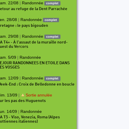
am. 22/08
|
Randonnée
complet
etour au refuge de la Dent Parrachée
en. 28/08
|
Randonnée
complet
retagne : le pays bigouden
am. 29/08
|
Randonnée
complet
A T4+ - À l'assaut de la muraille nord-
uest du Vercors
am. 5/09
|
Randonnée
EJOUR RANDONNEES EN ETOILE DANS
ES VOSGES
am. 12/09
|
Randonnée
complet
eek-End : Croix de Belledonne en boucle
im. 13/09
|
Sortie annulée
ur les pas des Huguenots
un. 14/09
|
Randonnée
A T5 - Viso, Venezia, Roma (Alpes
ottiennes italiennes)