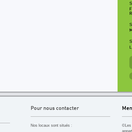
S
F
R
S
M
S
L
Pour nous contacter
Men
Nos locaux sont situés :
©Les 
appar