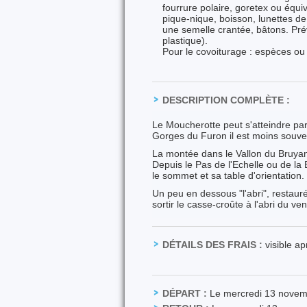
fourrure polaire, goretex ou équi
pique-nique, boisson, lunettes d
une semelle crantée, bâtons. Pré
plastique).
Pour le covoiturage : espèces 
DESCRIPTION COMPLÈTE :
Le Moucherotte peut s'atteindre par
Gorges du Furon il est moins souv
La montée dans le Vallon du Bruyan
Depuis le Pas de l'Echelle ou de la
le sommet et sa table d'orientation.
Un peu en dessous "l'abri", restaur
sortir le casse-croûte à l'abri du ve
DÉTAILS DES FRAIS :
visible a
DÉPART :
Le mercredi 13 nove