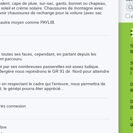
valent, cape de pluie, sur-sac, gants, bonnet ou chapeau,
e soleil et crème solaire. Chaussures de montagne avec
voir chaussures de rechange pour la voiture (avec sac
ou autre moyen comme PAYLIB.
S
R
 toutes ses faces, cependant, en partant depuis les
ent parcouru.
S
t par ses nombreuses passerelles est assez ludique.
G
 Bergère nous rejoindrons le GR 91 dir. Nord pour atteindre
)
é en respectant le cadre qui l'entoure, nous permettra de
D
nt, le génépi pourra êter apprécié...
R
D
près connexion
D
L
Q
mbre