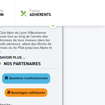
ite
Espace
ON
ADHÉRENTS
Club Alpin de Lyon-Villeurbanne
pose tout au long de l'année des
données de tous niveaux dans les
sifs alentours, allant des Monts de
nnais ou du Pilat jusqu'aux Alpes et
.
SAVOIR PLUS ...
NOS PARTENAIRES
🏛️ Soutiens institutionnels
🎁 Avantages adhérents
herche :