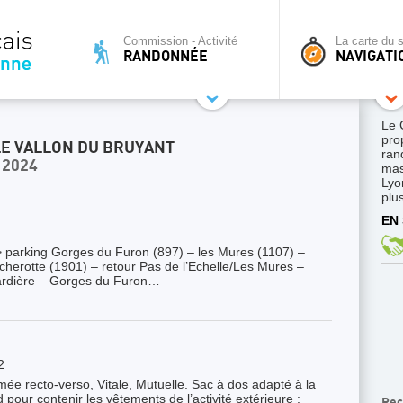
Commission - Activité
La carte du s
RANDONNÉE
NAVIGATI
Le 
pro
E VALLON DU BRUYANT
ran
 2024
mas
Lyo
plus
EN 
 parking Gorges du Furon (897) – les Mures (1107) –
cherotte (1901) – retour Pas de l’Echelle/Les Mures –
hardière – Gorges du Furon…
2
e recto-verso, Vitale, Mutuelle. Sac à dos adapté à la
our contenir les vêtements de l’activité extérieure :
Rec