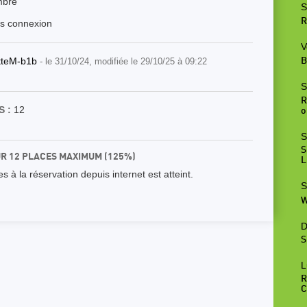
mbre
S
R
ès connexion
V
tteM-b1b
- le 31/10/24, modifiée le 29/10/25 à 09:22
B
S
R
 :
12
o
S
S
UR 12 PLACES MAXIMUM (125%)
L
 à la réservation depuis internet est atteint.
S
W
D
S
L
R
C