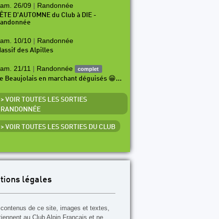
am. 26/09
|
Randonnée
ÊTE D'AUTOMNE du Club à DIE -
andonnée
am. 10/10
|
Randonnée
assif des Alpilles
am. 21/11
|
Randonnée
complet
e Beaujolais en marchant déguisés 😁...
> VOIR TOUTES LES SORTIES
RANDONNÉE
> VOIR TOUTES LES SORTIES DU CLUB
tions légales
contenus de ce site, images et textes,
tiennent au Club Alpin Français et ne